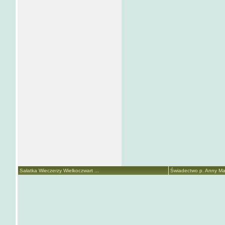
Sałatka Wieczerzy Wielkoczwart ...
Świadectwo p. Anny Mari