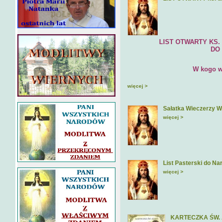
LIST OTWARTY KS. DR H
DO EPISKOPA
W kogo wie
więcej >
Sałatka Wieczerzy W
więcej >
List Pasterski do Na
więcej >
KARTECZKA ŚW.