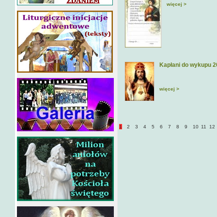
więcej >
Kapłani do wykupu 
więcej >
1
2
3
4
5
6
7
8
9
10
11
12