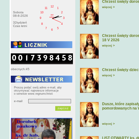
Chrzest święty doros
12
więcej >
11
1
Sobota
10
2
AM
08-8-2026
sobota
9
3
32tydzień
8
4
Czas letni
7
5
6
Chrzest święty doros
18 V 2026
więcej >
obecnych:45
Chrzest święty dziec
więcej >
Proszę podać swój adres e-mail, aby
otrzymywać najnowsze informacje
o serwisie www.regnumchristi
e-mail
Dusze, które zapisa
pomordowanych na 
więcej >
LIST OTWARTY ks. dr 