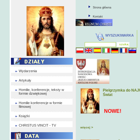
Strona główna
Kontakt
WYSZUKIWARKA
Wydarzenia
Artykuły
Homilie, konferencje, teksty w
Pielgrzymka do NAJU
formie dzwiękowej
Świat
Homilie konferencje w formie
filmowej
NOWE!
Książki
CHRISTUS VINCIT - TV
więcej >