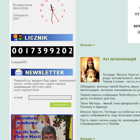
11
1
Воскресенье
10
2
PM
09-8-2026
sobota
9
3
32неделя
8
4
DST
7
5
6
больше >
Акт интронизаци&
текущий55
Господи, Иисусе Христе
рода человеческого, во
Пожалуйста, введите Ваш адрес электронной
Твоим стопам - честь и 
почты, чтобы получать самую свежую
Обещаем, жизнью своей беречь хвалу 
информацию Об этом сайте
милосердие, которое оказываешь из р
www.regnumchristi
Торжественно избираем Тебя Иисусе Х
e-mail
дела сотворил для нас.
Твою Матерь - явный знак прекрасной 
Госпожу и Царицу.
Иисусе Христе, Господи на небесах и 
здесь собравшихся, над польским семе
Пусть через жизнь нашу по заповедям
Справедливости и Любви.
больше >