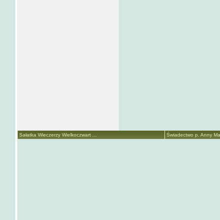
Sałatka Wieczerzy Wielkoczwart ...
Świadectwo p. Anny Mari