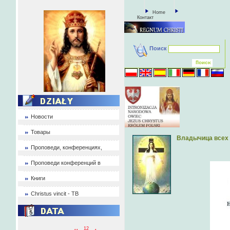
Home
Контакт
Поиск
Новости
Товары
Владычица всех
Проповеди, конференциях,
Проповеди конференций в
Книги
Christus vincit - ТВ
12