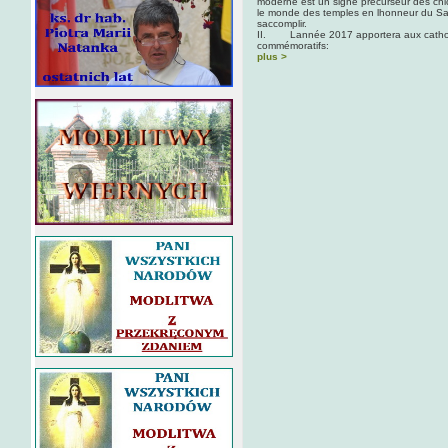
moderne est un signe précurseur des chica
le monde des temples en lhonneur du Sat
saccomplir.
II. Lannée 2017 apportera aux catholi
commémoratifs:
plus >