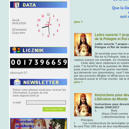
et de la g
Que la Dame de to
qui fut un jo
12
soit notre Avo
11
1
Jeudi
10
2
plus >
PM
06-8-2026
czwartek
9
3
32semaine
8
4
Czas letni
Lettre ouverte ? pro
7
5
6
de la Pologne et Roi 
Lettre ouverte ? propos 
Pologne et Roi de toute
Je souhaite pour moi et p
Roi de la Pologne, faite 
nations suivent cet exemple, en choisissa
Cette idée vient clairement et nettem
juste ? la fronti?re de la paroisse de M
juste avant la deuxi?me guerre mondiale.
qui demande son intronisation, cest-?-d
obecnych:27
par ses pouvoirs dÉglise et dÉtat pour
devraient suivre le m?me chemin, sils le d
plus >
Entrez votre adresse email pour recevoir les
informations à propos du site
Instructions pour de
www.regnumchristi.pl
Libération du Monde
e-mail
Instructions pour deven
Monde 2008-2017
1. Buts
Jésus Christ comme lu
Lultramontanisme sout
Principes
I. Les constructeurs de lanti-église (m
ils vont f?ter 300 ans de leur manifestati