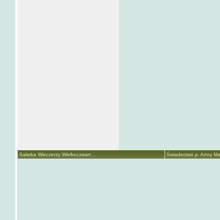
Sałatka Wieczerzy Wielkoczwart ...
Świadectwo p. Anny Mari