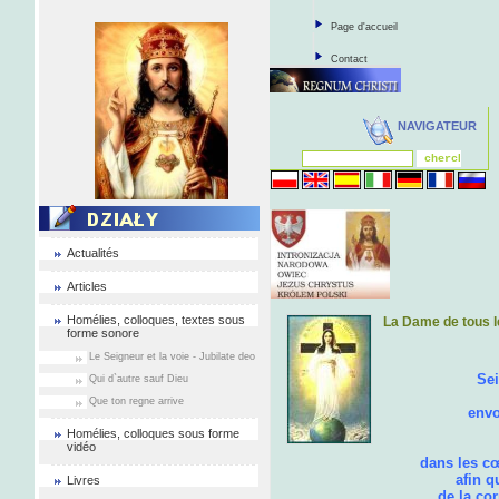
Page d'accueil
Contact
NAVIGATEUR
Actualités
Articles
Homélies, colloques, textes sous
La Dame de tous l
forme sonore
Le Seigneur et la voie - Jubilate deo
Sei
Qui d`autre sauf Dieu
Fils d
Que ton regne arrive
envoie á pr
sur la
Homélies, colloques sous forme
Fais habi
vidéo
dans les cœurs de t
afin qu'ils soie
Livres
de la corruption, 