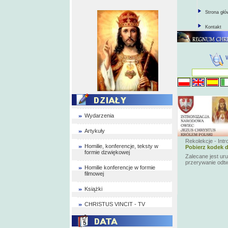
Strona gł
Kontakt
Wydarzenia
Artykuły
Rekolekcje - Int
Homilie, konferencje, teksty w
Pobierz kodek d
formie dzwiękowej
Zalecane jest ur
przerywanie odt
Homilie konferencje w formie
filmowej
Książki
CHRISTUS VINCIT - TV