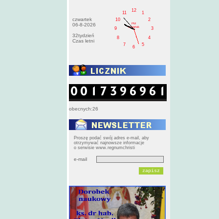
12
11
1
czwartek
10
2
PM
06-8-2026
czwartek
9
3
32tydzień
8
4
Czas letni
7
5
6
obecnych:26
Proszę podać swój adres e-mail, aby
otrzymywać najnowsze informacje
o serwisie www.regnumchristi
e-mail