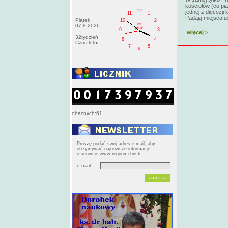
kościołów (co pi
12
jednej z diecezji
11
1
Padają miejsca u
Piątek
10
2
PM
07-8-2026
pištek
9
3
więcej >
32tydzień
8
4
Czas letni
7
5
6
obecnych:61
Proszę podać swój adres e-mail, aby
otrzymywać najnowsze informacje
o serwisie www.regnumchristi
e-mail