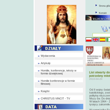
Strona gł
Kontakt
Wydarzenia
Artykuły
Homilie, konferencje, teksty w
List otwarty do
formie dzwiękowej
potrzebny młot
2010-04-20
Homilie konferencje w formie
filmowej
Od II wojny świat
Książki
katolickiego, zo
politykę niszcze
CHRISTUS VINCIT - TV
Mszy św. Do dnia
W latach 1964 - 
tysięcy zakonnik
W samej tylko Fra