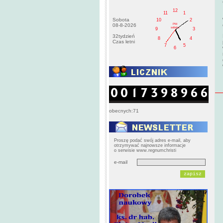
12
11
1
Sobota
10
2
PM
08-8-2026
sobota
9
3
32tydzień
8
4
Czas letni
7
5
6
obecnych:71
Proszę podać swój adres e-mail, aby
otrzymywać najnowsze informacje
o serwisie www.regnumchristi
e-mail