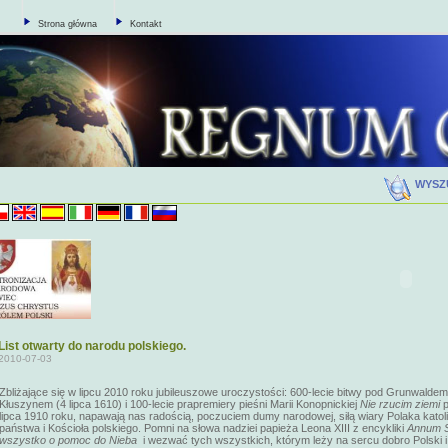
Strona główna
Kontakt
WYSZ
List otwarty do narodu polskiego.
2010-07-03
Zbliżające się w lipcu 2010 roku jubileuszowe uroczystości: 600-lecie bitwy pod Grunwaldem
Kłuszynem (4 lipca 1610)
i 100-lecie prapremiery pieśni Marii Konopnickiej
Nie rzucim ziemi
p
lipca 1910 roku
, napawają nas radością, poczuciem dumy narodowej, siłą wiary Polaka katoli
państwa i Kościoła polskiego. Pomni na słowa nadziei papieża Leona XIII z encykliki
Annum 
wszystko o pomoc do Nieba
i wezwać tych wszystkich, którym leży na sercu dobro Polski i 