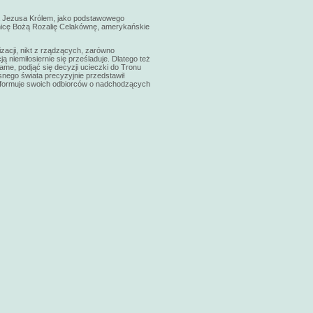
a Jezusa Królem, jako podstawowego
nicę Bożą Rozalię Celakównę
, amerykańskie
izacji, nikt z rządzących, zarówno
ą niemiłosiernie się prześladuje. Dlatego też
me, podjąć się decyzji ucieczki do Tronu
nego świata precyzyjnie przedstawił
formuje swoich odbiorców o nadchodzących