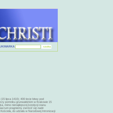
UKIWARKA
 (15 lipca 1410)
; 400-lecie bitwy pod
rzy pomniku grunwaldzkim w Krakowie 15
ka, mimo nienajlepszej kondycji stanu
Sacrum
pragniemy
zwrócić się nade
Kościoła, do udziału w Narodowej Intronizacji