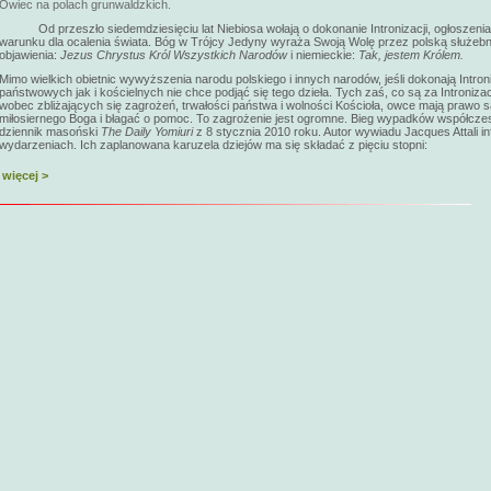
Owiec na polach grunwaldzkich.
Od przeszło siedemdziesięciu lat Niebiosa wołają o dokonanie Intronizacji, ogłoszeni
warunku dla ocalenia świata
. Bóg w Trójcy Jedyny wyraża Swoją Wolę przez polską służeb
objawienia:
Jezus Chrystus Król Wszystkich Narodów
i niemieckie:
Tak, jestem Królem
.
Mimo wielkich obietnic wywyższenia narodu polskiego i innych narodów, jeśli dokonają Intron
państwowych jak i kościelnych nie chce podjąć się tego dzieła. Tych zaś, co są za Intronizacj
wobec zbliżających się zagrożeń, trwałości państwa i wolności Kościoła, owce
mają prawo sa
miłosiernego Boga i błagać o pomoc. To zagrożenie jest ogromne. Bieg wypadków współczes
dziennik masoński
The Daily Yomiuri
z 8 stycznia 2010 roku
. Autor wywiadu Jacques Attali
in
wydarzeniach. Ich zaplanowana karuzela dziejów ma się składać z pięciu stopni:
więcej >