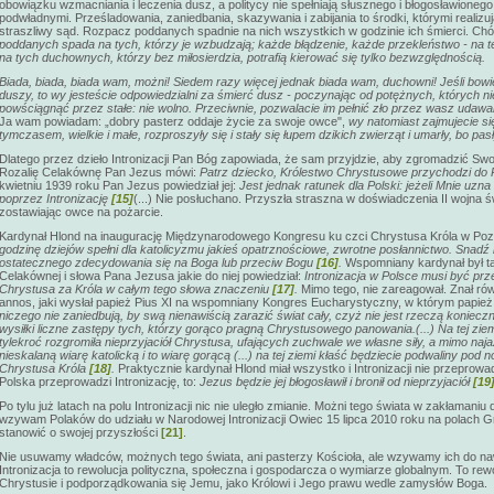
obowiązku wzmacniania i leczenia dusz, a politycy nie spełniają słusznego i błogosławioneg
podwładnymi. Prześladowania, zaniedbania, skazywania i zabijania to środki, którymi realizuj
straszliwy sąd. Rozpacz poddanych spadnie na nich wszystkich w godzinie ich śmierci. Chó
poddanych spada na tych, którzy je wzbudzają; każde błądzenie, każde przekleństwo - na t
na tych duchownych, którzy bez miłosierdzia, potrafią kierować się tylko bezwzględnością.
Biada, biada, biada wam, możni! Siedem razy więcej jednak biada wam, duchowni! Jeśli bowie
duszy, to wy jesteście odpowiedzialni za śmierć dusz - poczynając od potężnych, których ni
powściągnąć przez stałe: nie wolno. Przeciwnie, pozwalacie im pełnić zło przez wasz udaw
Ja wam powiadam: „dobry pasterz oddaje życie za swoje owce",
wy natomiast zajmujecie 
tymczasem, wielkie i małe, rozproszyły się i stały się łupem dzikich zwierząt i umarły, bo pa
Dlatego przez dzieło Intronizacji Pan Bóg zapowiada, że sam przyjdzie, aby zgromadzić Sw
Rozalię Celakównę Pan Jezus mówi:
Patrz dziecko, Królestwo Chrystusowe przychodzi do P
kwietniu 1939 roku Pan Jezus powiedział jej:
Jest jednak ratunek dla Polski: jeżeli Mnie uzn
poprzez Intronizację
[15]
(...) Nie posłuchano. Przyszła straszna w doświadczenia II wojna ś
zostawiając owce na pożarcie.
Kardynał Hlond na inaugurację Międzynarodowego Kongresu ku czci Chrystusa Króla w Pozn
godzinę dziejów spełni dla katolicyzmu jakieś opatrznościowe, zwrotne posłannictwo. Snadź
ostatecznego zdecydowania się na Boga lub przeciw Bogu
[16]
.
Wspomniany kardynał był tak
Celakównej i słowa Pana Jezusa jakie do niej powiedział:
Intronizacja w Polsce musi być prze
Chrystusa za Króla w całym tego słowa znaczeniu
[17]
.
Mimo tego, nie zareagował. Znał rów
annos, jaki wysłał papież Pius XI na wspomniany Kongres Eucharystyczny, w którym papież 
niczego nie zaniedbują, by swą nienawiścią zarazić świat cały, czyż nie jest rzeczą konieczn
wysiłki liczne zastępy tych, którzy gorąco pragną Chrystusowego panowania.(...) Na tej zie
tylekroć rozgromiła nieprzyjaciół Chrystusa, ufających zuchwale we własne siły, a mimo naj
nieskalaną wiarę katolicką i to wiarę gorącą (...) na tej ziemi kłaść będziecie podwaliny pod
Chrystusa Króla
[18]
.
Praktycznie kardynał Hlond miał wszystko i Intronizacji nie przeprowad
Polska przeprowadzi Intronizację, to:
Jezus będzie jej błogosławił i bronił od nieprzyjaciół
[19
Po tylu już latach na polu Intronizacji nic nie uległo zmianie. Możni tego świata w zakłamani
wzywam Polaków do udziału w Narodowej Intronizacji Owiec 15 lipca 2010 roku na polach
stanowić o swojej przyszłości
[21]
.
Nie usuwamy władców, możnych tego świata, ani pasterzy Kościoła, ale wzywamy ich do nawró
Intronizacja to rewolucja polityczna, społeczna i gospodarcza o wymiarze globalnym. To re
Chrystusie i podporządkowania się Jemu, jako Królowi i Jego prawu wedle zamysłów Boga.