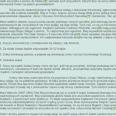
nade wszystko o pomoc do Nieba
[4]
i wezwać tych wszystkich, którym leży na sercu dobro
Intronizacji Owiec na polach grunwaldzkich.
Od przeszło siedemdziesięciu lat Niebiosa wołają o dokonanie Intronizacji, ogłoszeni
warunku dla ocalenia świata
[5]
. Bóg w Trójcy Jedyny wyraża Swoją Wolę przez polską słu
amerykańskie objawienia:
Jezus Chrystus Król Wszystkich Narodów
[7]
i niemieckie:
Tak, j
Mimo wielkich obietnic wywyższenia narodu polskiego i innych narodów, jeśli dokonają Intron
państwowych jak i kościelnych nie chce podjąć się tego dzieła. Tych zaś, co są za Intronizacj
wobec zbliżających się zagrożeń, trwałości państwa i wolności Kościoła, owce
[9]
mają prawo
miłosiernego Boga i błagać o pomoc. To zagrożenie jest ogromne. Bieg wypadków współczes
dziennik masoński
The Daily Yomiuri
z 8 stycznia 2010 roku
[10]
. Autor wywiadu Jacques Atta
nadchodzących wydarzeniach. Ich zaplanowana karuzela dziejów ma się składać z pięciu st
1. Kryzys ekonomiczny i zmniejszenie się władzy i siły Ameryki.
2. Za dzieje świata będzie odpowiadało 10-12 krajów.
3. Znika dominacja państw, a pojawia się dominacja rynku i wzrost kryminologii i frustracji.
4. Globalna wojna.
5. Nowy porządek świata (wojny może nie być, jeśli się go przyjmie),
którego podstawą nie bę
samotnych, samolubnych ludzi nie będzie istniał. Altruizm, przynajmniej racjonalny będzi
rządem i rozwojem nierynkowej gospodarki.
Cztery lata temu zwierzęta leśne na pograniczu Kurpi i Mazur, czując nadchodzący kat
lasy udając się na pobliskie pastwiska. W kilka godzin później po lasach tych przeszła trąb
lasów. Ponad dwa lata temu Daleki Wschód nawiedziły wielkie wody morskie. Zginęło ponad 
decyzji ludzi zrywały się z postronków i opuszczały tereny zamieszkałe. Tym samym uratowa
Marii Valtorcie (1897-1961) Pan Bóg przekazuje już w czasie II wojny światowej dramatyczny
nadchodzących wydarzeń. Bóg wypowiada głośne biada tym wszystkim pasterzom, którzy pa
(kapłani) i o pasterzach ludzi (politycy). To
biada
wypowiedziane kapłanom Chrystusa i głow
strasznej odpowiedzialności za bycie rządcą życia i Życia. Brak wykonywania święcie i spra
nie trwanie w Bożej Świętości i Sprawiedliwości sprawiają, że są oni poza Bogiem i Jego pra
stałej uczciwości i prowadzi to wszystko do ich upadku oraz zniszczenia bliźnich i świata
[12
Jedni i drudzy pasterze wypaczyli swoją misję, bo paśli i pasą samych siebie zamiast innyc