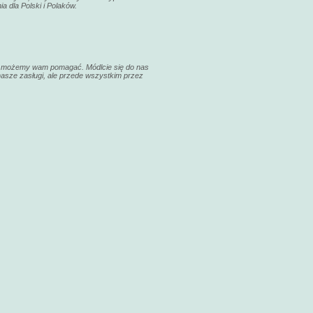
a dla Polski i Polaków.
cej możemy wam pomagać. Módlcie się do nas
 nasze zasługi, ale przede wszystkim przez
odlitwa poświęcenia domów i c ...
tyczących cookies we własnej przeglądarce internetowej.