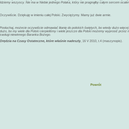
Idziemy wszyscy. Nie ma w Niebie jednego Polaka, który nie pragnąłby całym sercem ocaleni
Oczywiście. Dziękuję w imieniu całej Polski. Zwyciężymy. Mamy już dwie armie.
Posłuchaj, możecie oczywiście odmawiać litanię do polskich świętych, bo wtedy dużo wię
dużo, bo my wiele dla Polski cierpieliśmy i wiele jeszcze dla Polski możemy wyprosić przez
zasługi niewinnego Baranka Bożego.
Orędzia na Czasy Ostateczne, które właśnie nadeszły
, 16 V 2010, t.4 (maszynopis).
Powrót
Świadectwo p. Anny Marii Góry ...
M
© 2008 www.regnumchristi.com.pl
strona jest własnością - Społeczny Ruch Zapotrzebowania Wiary z siedzibą w Norwegii
wu usług na najwyższym poziomie. Możecie Państwo dokonać w każdym czasie zmiany ustawień do