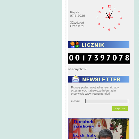
12
11
1
Piątek
10
2
PM
07-8-2026
czwartek
9
3
32tydzień
8
4
Czas letni
7
5
6
obecnych:32
Proszę podać swój adres e-mail, aby
otrzymywać najnowsze informacje
o serwisie www.regnumchristi
e-mail