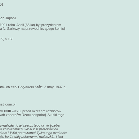
01.
ch Japonii.
91 roku. Attali (66 lat) był prezydentem
nta N. Sarkozy na przewodniczącego komisji
05, s.150.
niu ku czci Chrystusa Króla
, 3 maja 1937 r.,
sti.com.pl
 w XVIII wieku, przed okresem rozbiorów.
łych zaborców Rzeczpospolitej. Skutki tego
nalazła, to jej rzecz, tego ci nie trzeba
 o kataklizmach, wielu jest proroków od
zekam? Wilki przewrotne! Tylko tego czekacie,
e, bo Ja daję pokornym i maluczkim i jest