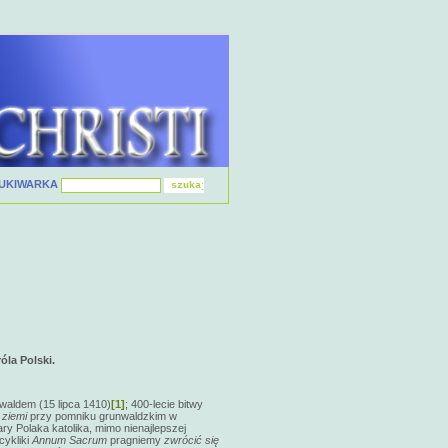
UKIWARKA
óla Polski.
waldem (15 lipca 1410)
[1]
; 400-lecie bitwy
 ziemi
przy pomniku grunwaldzkim w
ry Polaka katolika, mimo nienajlepszej
cykliki
Annum Sacrum
pragniemy
zwrócić się