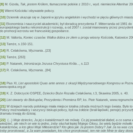
[8]
M. Gizela,
Tak, jestem Królem
, tłumaczenie polskie z 2010 r., wyd. niemieckie Altenhar 20
[9]
Wierni Kościoła i obywatele polscy.
[10]
Dziennik ukazuje się w Japonii w języku angielskim i wychodzi w pięciu głównych miasta
[11]
Ekonomista i nauczyciel akademicki, był doradcą prezydenta F. Mitterranda od 1981 do 19
europejskiego banku rekonstrukcji i rozwoju, a od 2007 r. został mianowany przez prezyde
do promocji wzrostu we francuskiej gospodarce.
[12]
M. Valtorta,
Koniec czasów. Walka dobra ze złem u progu wiosny Kościoła
, Katowice 20
[13]
Tamże, s.150-151.
[14]
R. Celakówna,
Wyznania...
[23]
[15]
Tamże, [263]
[16]
P. Natanek,
Intronizacja Jezusa Chrystusa Króla
..., s.113
[17]
R. Celakówna,
Wyznania...
[84]
[18]
Pius XI,
List apostolski Quas ante annos z okazji Międzynarodowego Kongresu w Pozna
www.opoka.org.pl
[19]
K. Z. Dobrzycki OSPEE,
Dziecko Boże Rozalia Celakówna
, t.3, Skawina 2005, s. 40.
[20]
List otwarty do Biskupów, Prezydenta i Premiera RP
, ks. Piotr Natanek, www.regnumchri
[21]
W dziejach narodu polskiego miała miejsce totalna zdrada możnych tego świata. Było to
Polscy możnowładcy i wszyscy biskupi polscy, byli na żołdzie (brali łapówki, pensje) przysz
dramatu trwają do dzisiaj.
[22]
(...)
Moje dziecko,
Ja jej o kataklizmach nie mówię. Co jej powiedział diabeł, a co sama wy
wiedzieć, ale niech on wie to jedno, żeby słuchał lepiej Mojego Głosu, bo wielu będzie mówiło
kataklizmów, a kto głosi Moje Miłosierdzie? Kto głosi jak Ja jestem Dobry? Jak Ja na was c
żeby prorokować, a Ja wam powiadam, kto chce prorokować, ten nie ode Mnie te dary dostaj