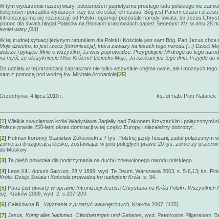
W tym wydarzeniu naszej wiary, pobożności i patriotyzmu prostego ludu polskiego nie zami
kolejności i porządku wydarzeń, czy też określać ich czasu. Bóg jest Panem czasu i przestr
Intronizacja ma się rozpocząć od Polski i ogarnąć pozostałe narody świata, bo Jezus Chry
pomoc dla świata błagał Polaków na Błoniach krakowskich papież Benedykt XVI w dniu 28 m
twojej wiary
[23]
.
W tej trudnej sytuacji jedynym ratunkiem dla Polski i Kościoła jest sam Bóg. Pan Jezus chce te
Moje dziecko, to jest rzecz [Intronizacja], która zaważy na losach tego narodu.(...) Dzieci Moj
dobrze i pytajcie Mnie o wszystko. Ja was poprowadzę. Przygotujcie Mi drogę do tego narodu
na myśl, że okrzykniecie Mnie Królem? Dziecko Moje, Ja czekam już tego dnia. Przyjdę do 
Do udziału w tej intronizacji zapraszam nie tylko wszystkie chętne owce, ale i możnych teg
nam z pomocą pod wodzą św. Michała Archanioła
[25]
.
Grzechynia, 4 lipca 2010 r. ks. dr hab. Piotr Natanek
[1]
Wielkie zwycięstwo króla Władysława Jagiełły nad Zakonem Krzyżackim i połączonymi sił
Polsce prawie 250-letni okres dominacji w tej części Europy i niezależny dobrobyt.
[2]
Hetman koronny Stanisław Żółkiewski z 7 tys. Polskiej jazdy husarii, zadał połączonym w
żołnierza druzgocącą klęskę, zostawiając w polu poległych prawie 20 tys. żołnierzy przeci
do Moskwy.
[3]
Ta pieśń powstała dla podtrzymania na duchu zniewolonego narodu polskiego.
[4]
Leon XIII.
Annum Sacrum,
28 V 1899, wyd. Te Deum, Warszawa 2003, s. 5-6,13; ks. Pio
Króla. Dzieje Świata i Kościoła prowadzą ku nadejściu Króla
, s. 94.
[5]
Patrz
List otwarty w sprawie Intronizacji Jezusa Chrystusa na Króla Polski i Wszystkic
się,
Kraków 2009, wyd. 2, s.207-209.
[6]
Celakówna R.,
Wyznania z przeżyć wewnętrznych,
Kraków 2007, [135].
[7]
Jesus,
K
ö
nig
aller Nationen
.
Ofenbarungen und Gebetes
, wyd. Peterkoros Pilgereisen, 