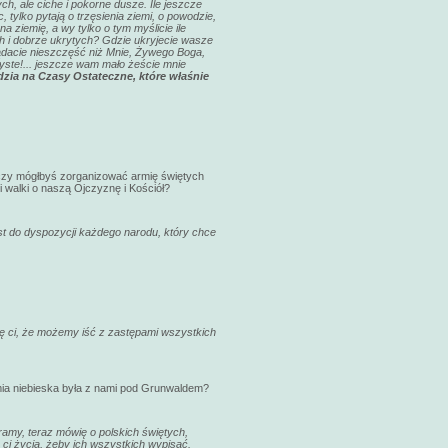
 ale ciche i pokorne dusze. Ile jeszcze
 tylko pytają o trzęsienia ziemi, o powodzie,
 ziemię, a wy tylko o tym myślicie ile
ch i dobrze ukrytych? Gdzie ukryjecie wasze
lądacie nieszczęść niż Mnie, Żywego Boga,
czyste!... jeszcze wam mało żeście mnie
zia na Czasy Ostateczne, które właśnie
 czy mógłbyś zorganizować armię świętych
i walki o naszą Ojczyznę i Kościół?
st do dyspozycji każdego narodu, który chce
ę ci, że możemy iść z zastępami wszystkich
rmia niebieska była z nami pod Grunwaldem?
ramy, teraz mówię o polskich świętych,
 ci życia, żeby ich wszystkich wypisać.