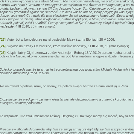
ich krzyżem wychodzenie z Moim Słowem. Nie mówców nawiedzam, nie oratorów znakomitych,
cierpiał was będę? Czekam aż kto spyta ile łez wylewam nad światem każdego dnia, a oni nic,
o daty. Ludzie, mało wam sensacji?! Oto Ja przychodzę, Syn Człowieczy powtórnie schodzi na
zapasów gromadzić i gdzie się schronić. Kto ocali wasze dusze, kiedy przyjdę po was syty
dusze nieczyste? Czy mało dla was cierpiałem, że tak przewrotnymi jesteście? Więcej wyg
który przyjdę na ziemię. Mnie wyglądajcie, o Mnie wypytujcie, o Mnie prorokujcie, żmije nie
zdradzili, pojmali, zabili i zhańbili? Plemię nieczyste! Ile Syn Człowieczy cierpieć będzie?
Oręd
nadeszły
, 4 III 2010, t.3 (maszynopis).
[23]
Autor był w koncelebrze na tej papieskiej Mszy św. na Błoniach 28 V 2006.
[24]
Orędzia na Czasy Ostateczne, które właśnie nadeszły
, 11 III 2010, t.3 (maszynopis).
[25]
Ksiądz, który Cię (rozmowa ze św. Andrzejem Bobolą 16 V 2010) bardzo kocha, prosi,
polskich w Niebie, jako wspomożenie dla nas pod Grunwaldem i w ogóle w dziele Intronizacji 
Dziecko, powiedz mu, że ta armia jest zorganizowana pod wodzą św. Michała Archanioła i je
dokonać Intronizacji Pana Jezusa.
Ale on myślał o polskiej armii, bo wiemy, że polscy święci bardzo za nami orędują u Pana.
Oczywiście, że orędujemy za wami nieustannie, ale dlaczego mamy iść sami, skoro tłumacz
świętych i aniołów pańskich?
To wspaniale. Nie zrozumiałam wcześniej. Dziękuję ci. Jak więc mamy się modlić, aby ta a
Proście św. Michała Archanioła, aby tam ze swoją armią przybył. My się tam wszyscy wybie
polskich patronach, męczennikach i błogosławionych. Nie podam mu listy, bo nie starczyłoby