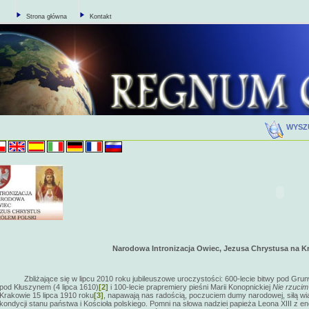
Strona główna
Kontakt
WYSZ
Narodowa Intronizacja Owiec, Jezusa Chrystusa na Kr
Zbliżające się w lipcu 2010 roku jubileuszowe uroczystości: 600-lecie bitwy pod Grun
pod Kłuszynem (4 lipca 1610)
[2]
i 100-lecie prapremiery pieśni Marii Konopnickiej
Nie rzucim
Krakowie 15 lipca 1910 roku
[3]
, napawają nas radością, poczuciem dumy narodowej, siłą wia
kondycji stanu państwa i Kościoła polskiego. Pomni na słowa nadziei papieża Leona XIII z en