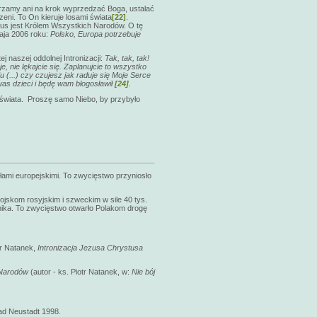
erzamy ani na krok wyprzedzać Boga, ustalać
zeni. To On kieruje losami świata
[22]
.
stus jest Królem Wszystkich Narodów. O tę
aja 2006 roku:
Polsko, Europa potrzebuje
j naszej oddolnej Intronizacji:
Tak, tak, tak!
e, nie lękajcie się. Zaplanujcie to wszystko
 (...) czy czujesz jak raduje się Moje Serce
was dzieci i będę wam błogosławił
[24]
.
o świata. Proszę samo Niebo, by przybyło
ami europejskimi. To zwycięstwo przyniosło
ojskom rosyjskim i szweckim w sile 40 tys.
wnika. To zwycięstwo otwarło Polakom drogę
tr Natanek,
Intronizacja Jezusa Chrystusa
h Narodów
(autor - ks. Piotr Natanek, w:
Nie bój
Bad Neustadt 1998.