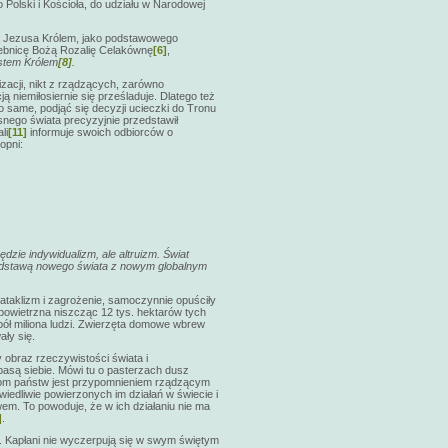
 Polski i Kościoła, do udziału w Narodowej
a Jezusa Królem, jako podstawowego
żebnicę Bożą Rozalię Celakównę
[6]
,
estem Królem
[8]
.
izacji, nikt z rządzących, zarówno
ą niemiłosiernie się prześladuje. Dlatego też
 same, podjąć się decyzji ucieczki do Tronu
nego świata precyzyjnie przedstawił
li
[11]
informuje swoich odbiorców o
opni:
dzie indywidualizm, ale altruizm. Świat
e podstawą nowego świata z nowym globalnym
aklizm i zagrożenie, samoczynnie opuściły
a powietrzna niszcząc 12 tys. hektarów tych
pół miliona ludzi. Zwierzęta domowe wbrew
ły się.
 obraz rzeczywistości świata i
są siebie. Mówi tu o pasterzach dusz
om państw jest przypomnieniem rządzącym
wiedliwie powierzonych im działań w świecie i
wem. To powoduje, że w ich działaniu nie ma
]
.
h. Kapłani nie wyczerpują się w swym świętym