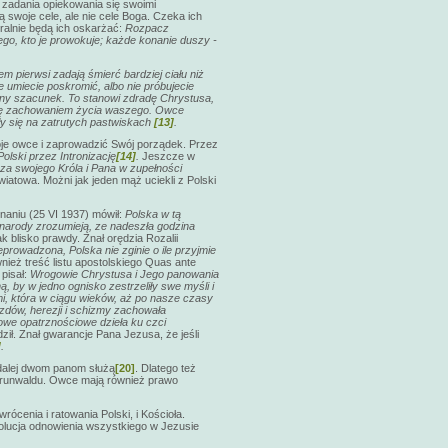
o zadania opiekowania się swoimi
ą swoje cele, ale nie cele Boga. Czeka ich
ralnie będą ich oskarżać:
Rozpacz
ego, kto je prowokuje; każde konanie duszy -
m pierwsi zadają śmierć bardziej ciału niż
e umiecie poskromić, albo nie próbujecie
any szacunek. To stanowi zdradę Chrystusa,
się zachowaniem życia waszego. Owce
sły się na zatrutych pastwiskach
[13]
.
oje owce i zaprowadzić Swój porządek. Przez
olski przez Intronizację
[14]
.
Jeszcze w
a za swojego Króla i Pana w zupełności
wiatowa. Możni jak jeden mąż uciekli z Polski
aniu (25 VI 1937) mówił:
Polska w tą
 narody zrozumieją, ze nadeszła godzina
 blisko prawdy. Znał orędzia Rozalii
prowadzona, Polska nie zginie o ile przyjmie
nież treść listu apostolskiego Quas ante
pisał:
Wrogowie Chrystusa i Jego panowania
ą, by w jedno ognisko zestrzeliły swe myśli i
mi, która w ciągu wieków, aż po nasze czasy
azdów, herezji i schizmy zachowała
 nowe opatrznościowe dzieła ku czci
ził. Znał gwarancje Pana Jezusa, że jeśli
]
.
u dalej dwom panom służą
[20]
. Dlatego też
 Grunwaldu. Owce mają również prawo
cenia i ratowania Polski, i Kościoła.
wolucja odnowienia wszystkiego w Jezusie