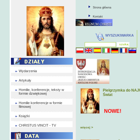
Strona główna
Kontakt
WYSZUKIWARKA
Wydarzenia
Artykuły
Homilie, konferencje, teksty w
Pielgrzymka do NAJU
formie dzwiękowej
Świat
Homilie konferencje w formie
filmowej
NOWE!
Książki
CHRISTUS VINCIT - TV
więcej >