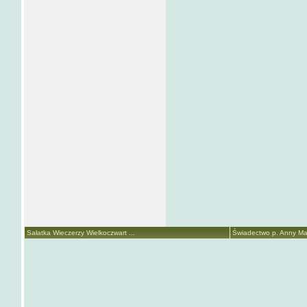
Sałatka Wieczerzy Wielkoczwart ...
Świadectwo p. Anny Mari