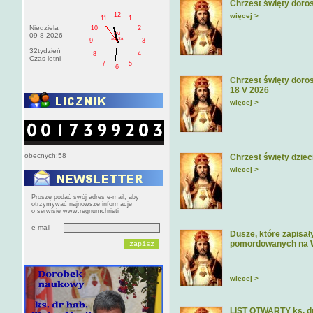
Chrzest święty doros
12
więcej >
11
1
Niedziela
10
2
PM
09-8-2026
sobota
9
3
32tydzień
8
4
Czas letni
7
5
6
Chrzest święty doros
18 V 2026
więcej >
obecnych:58
Chrzest święty dziec
więcej >
Proszę podać swój adres e-mail, aby
otrzymywać najnowsze informacje
o serwisie www.regnumchristi
e-mail
Dusze, które zapisa
pomordowanych na 
więcej >
LIST OTWARTY ks. dr 