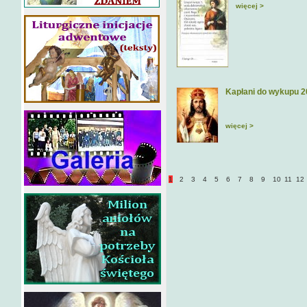
więcej >
Kapłani do wykupu 
więcej >
1
2
3
4
5
6
7
8
9
10
11
12