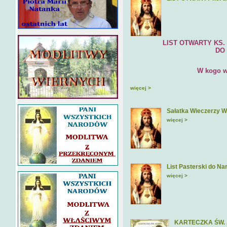
LIST OTWARTY KS. DR H
DO EPISKOPA
W kogo wie
więcej >
Sałatka Wieczerzy W
więcej >
List Pasterski do Na
więcej >
KARTECZKA ŚW.