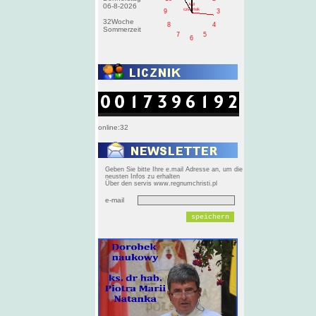
AM
06-8-2026
czwartek
9
3
32Woche
8
4
Sommerzeit
7
5
6
online:32
Geben Sie bitte Ihre e.mail Adresse an, um die
neusten Infos zu erhalten
Über den servis www.regnumchristi.pl
e-mail