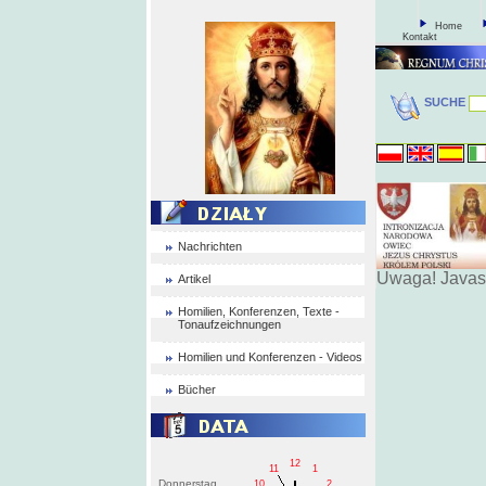
Home
Kontakt
SUCHE
Nachrichten
Uwaga! Javas
Artikel
Homilien, Konferenzen, Texte -
Tonaufzeichnungen
Homilien und Konferenzen - Videos
Bücher
12
11
1
Donnerstag
10
2