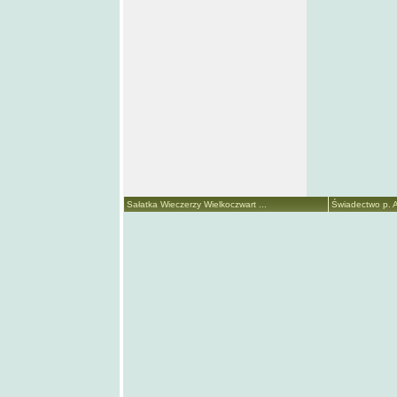
Sałatka Wieczerzy Wielkoczwart ...
Świadectwo p. A