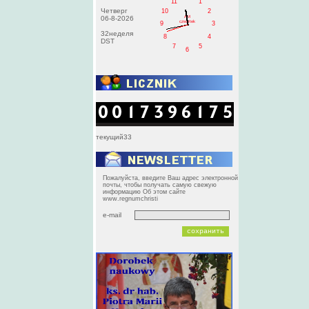
11
1
Четверг
10
2
AM
06-8-2026
czwartek
9
3
32неделя
8
4
DST
7
5
6
текущий33
Пожалуйста, введите Ваш адрес электронной
почты, чтобы получать самую свежую
информацию Об этом сайте
www.regnumchristi
e-mail