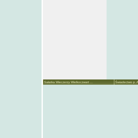
Sałatka Wieczerzy Wielkoczwart ...
Świadectwo p. A