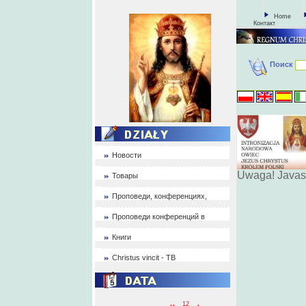
Home
Контакт
Поиск
Новости
Uwaga! Javas
Товары
Проповеди, конференциях,
Проповеди конференций в
Книги
Christus vincit - ТВ
12