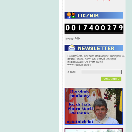
6
текущий69
Пожалуйста, введите Ваш адрес электронной
почты, чтобы получать самую свежую
информацию Об этом сайте
www.regnumchristi
e-mail