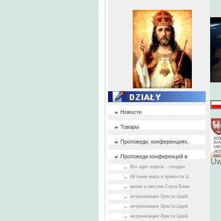
Новости
Товары
Проповеди, конференциях,
Проповеди конференций в
Uw
Вот идет король - сегодня
История мира и привести Ц
жизни и миссии Слуга Божи
интронизации Христа Цар&
интронизации Христа Цар&
интронизации Христа Цар&