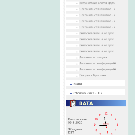
интронизации Христа Цар&
Сохранить священников - к
Сохранить священников - к
Сохранить священников - к
Сохранить священников - к
благословляйте, а не прок
благословляйте, а не прок
благословляйте, а не прок
благословляйте, а не прок
Апокалипсис сегодня
Апокалипсис конференци&#
Апокалипсис конференци&#
Поездка в Брюссель
Книги
Christus vincit - ТВ
12
11
1
Воскресенье
10
2
AM
09-8-2026
niedziela
9
3
32неделя
8
4
DST
7
5