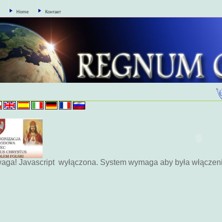
Home
Контакт
aga! Javascript wyłączona. System wymaga aby była włączen