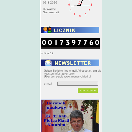
PM
07-8-2026
pištek
9
3
32Woche
8
4
Sommerzeit
7
5
6
online:19
Geben Sie bitte Ihre e.mail Adresse an, um die
neusten Infos zu erhalten
Über den servis www.regnumchristi.pl
e-mail