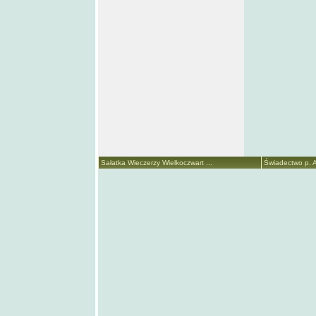
Sałatka Wieczerzy Wielkoczwart ...
Świadectwo p. A