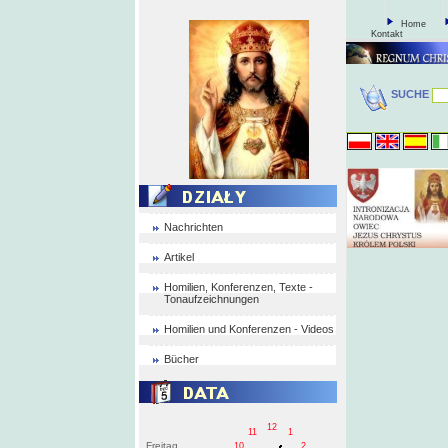
Home
Kontakt
SUCHE
Nachrichten
Artikel
Homilien, Konferenzen, Texte -
Tonaufzeichnungen
Homilien und Konferenzen - Videos
Bücher
12
11
1
Freitag
10
2