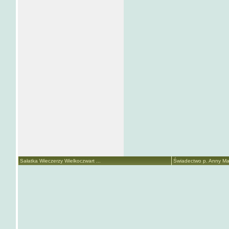
Sałatka Wieczerzy Wielkoczwart ...
Świadectwo p. Anny Mari