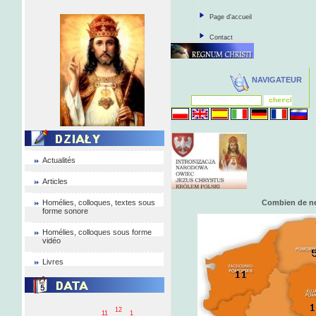
Page d'accueil
Contact
NAVIGATEUR
Actualités
Articles
Homélies, colloques, textes sous
Combien de ne
forme sonore
Homélies, colloques sous forme
vidéo
Livres
12
11
1