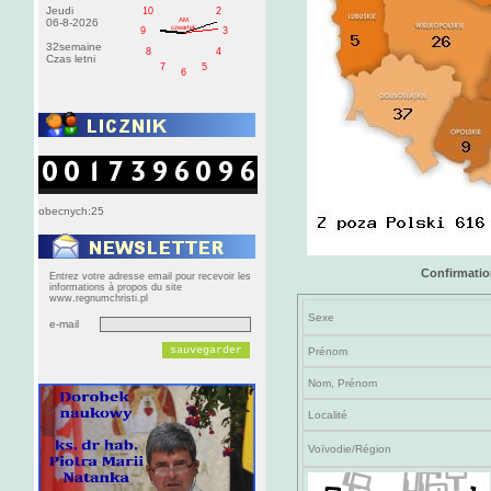
Jeudi
10
2
AM
06-8-2026
czwartek
9
3
32semaine
8
4
Czas letni
7
5
6
obecnych:25
Confirmation
Entrez votre adresse email pour recevoir les
informations à propos du site
www.regnumchristi.pl
Sexe
e-mail
Prénom
Nom, Prénom
Localité
Voïvodie/Région