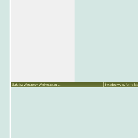
Sałatka Wieczerzy Wielkoczwart ...
Świadectwo p. Anny Mari