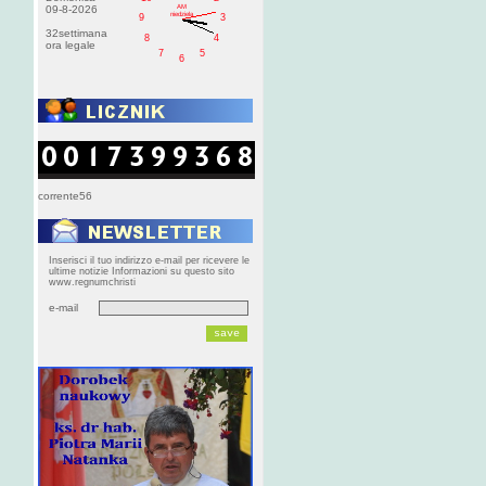
AM
09-8-2026
niedziela
9
3
32settimana
8
4
ora legale
7
5
6
corrente56
Inserisci il tuo indirizzo e-mail per ricevere le
ultime notizie Informazioni su questo sito
www.regnumchristi
e-mail