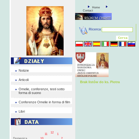
Home
Contact
Ricerca
Notizie
Articoli
Brak listów do ks. Piotra
Omelie, conferenze, testi sotto
forma di suono
Conferenze Omelie in forma di film
Libri
12
11
1
Domenica
10
2