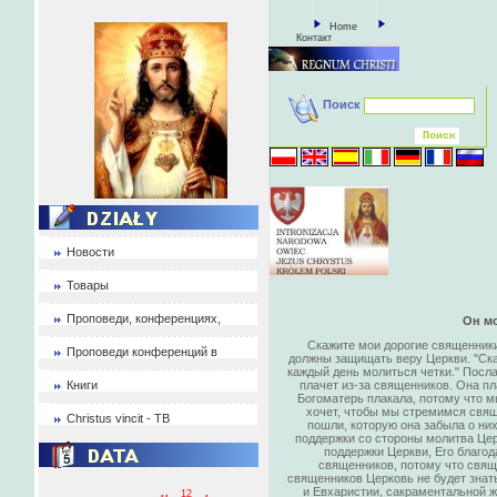
Home
Контакт
Поиск
Новости
Товары
Проповеди, конференциях,
Он мо
Скажите мои дорогие священники,
Проповеди конференций в
должны защищать веру Церкви. "Ска
каждый день молиться четки." Посла
Книги
плачет из-за священников. Она пла
Богоматерь плакала, потому что м
хочет, чтобы мы стремимся свящ
Christus vincit - ТВ
пошли, которую она забыла о них 
поддержки со стороны молитва Цер
поддержки Церкви, Его благод
священников, потому что свящ
священников Церковь не будет знать,
и Евхаристии, сакраментальной ж
12