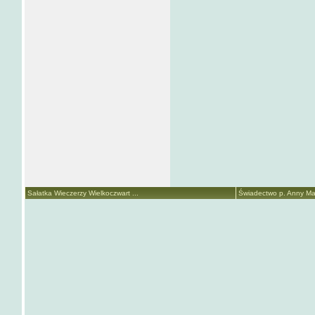
Sałatka Wieczerzy Wielkoczwart ...
Świadectwo p. Anny Mari