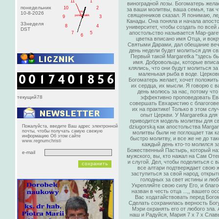
11
1
виноградной лозы. Богоматерь жела
понедельник
10
2
за ваши молитвы, ваша семья, так 
PM
10-8-2026
священников сказал. Я понимаю, ле
poniedziałek
9
3
Канады. Она поняла и начала апост
33неделя
8
4
университет, чтобы создать по всей
DST
апостольство называется Мар-garetk
7
5
6
цветка вписано имя Отца, и вокр
Святыми Дарами, дал обещание веч
день недели будет молиться для свя
Первый такой Margaretka "здесь б
имя. Добровольцы, которые вписа
клялись, что они будут молиться за
маленькая рыба в воде. Церковь
Богоматерь желает, хочет положить 
их сердца, их мысли. Я говорю с в
день молюсь за нас, потому чт
текущий78
эффективно проповедовать Ев
совершать Евхаристию с благогов
их на практике! Только в этом сл
опыт Церкви. У Margaretka дл
приводится модель молитвы для с
Пожалуйста, введите Ваш адрес электронной
dziugorską как апостольства Margar
почты, чтобы получать самую свежую
молитвы были не поглощает так ка
информацию Об этом сайте
быстро молитву, и все же не до так
www.regnumchristi
каждый день кто-то молился 
Божественный Пастырь, который на
e-mail
мужского, вы, кто нажал на Сам Отец
и слугой. Дел, чтобы поделиться с 
все алтари подтверждает свою же
заступиться за свой народ, открыт
голодных за свет истины и люб
Укрепляйте свою силу Его, и благо
назван в честь отца ...,, вашего 
Вас ходатайствовать перед Богом
Сделать сохранилась верность Богу
Мэри охранять его от любого зла.
наш и Радуйся, Мария 7 х 7 х Слав