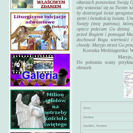
ołtarzach ponawiasz Swoją Ofi
aby wstawiać się za Twoim l
by dostrzegał świat spragnion
ziemi i światłością świata. 
Święty (imię patrona), które
opiece polecam Go dzisiaj.
przed Bogiem i pomagał Mu 
dochował Bogu wierności i
chwały. Maryjo strzeż Go prz
Koronka Medziugorska: Wi
Maryjo,
Do pobrania scany przykład
obrazek
Sexo
Nombre
Apellido, Nombre