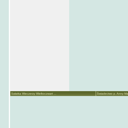
Sałatka Wieczerzy Wielkoczwart ...
Świadectwo p. Anny Mari