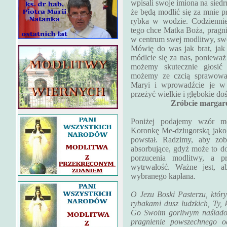
wpisali swoje imiona na siedr
że będą modlić się za mnie pr
rybka w wodzie. Codziennie
tego chce Matka Boża, pragni
w centrum swej modlitwy, swo
Mówię do was jak brat, jak
módlcie się za nas, ponieważ
możemy skutecznie głosi
możemy ze czcią sprawować 
Maryi i wprowadźcie je w
przeżyć wielkie i głębokie do
Zróbcie margare
Poniżej podajemy wzór m
Koronkę Me-dziugorską jako,
powstał. Radzimy, aby zob
absorbujące, gdyż może to d
porzucenia modlitwy, a p
wytrwałość. Ważne jest, a
wybranego kapłana.
O Jezu Boski Pasterzu, któr
rybakami dusz ludzkich, Ty, k
Go Swoim gorliwym naśladow
pragnienie powszechnego od