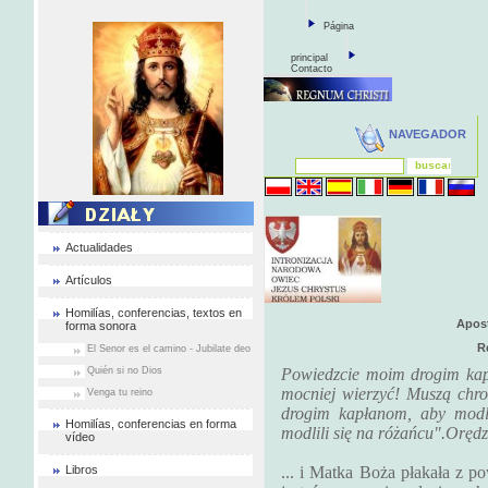
Página
principal
Contacto
NAVEGADOR
Actualidades
Artículos
Homilías, conferencias, textos en
Apost
forma sonora
R
El Senor es el camino - Jubilate deo
Quién si no Dios
Powiedzcie moim drogim ka
mocniej wierzyć! Muszą chr
Venga tu reino
drogim kapłanom, aby modli
Homilías, conferencias en forma
modlili się na różańcu".Oręd
vídeo
Libros
... i Matka Boża płakała z p