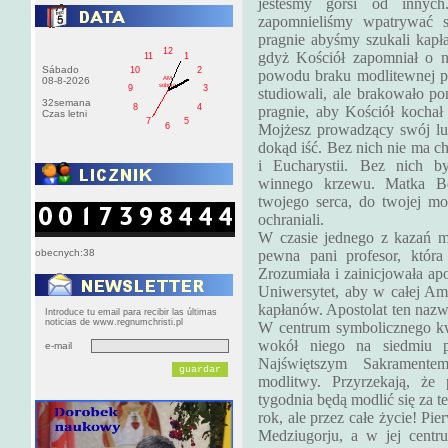
jesteśmy gorsi od innyc
zapomnieliśmy wpatrywać 
pragnie abyśmy szukali kapł
12
gdyż Kościół zapomniał o ni
11
1
Sábado
10
2
powodu braku modlitewnej po
AM
08-8-2026
sobota
9
3
studiowali, ale brakowało p
32semana
8
4
pragnie, aby Kościół kochał
Czas letni
7
5
6
Mojżesz prowadzący swój lu
dokąd iść. Bez nich nie ma ch
i Eucharystii. Bez nich by
winnego krzewu. Matka Bo
twojego serca, do twojej mo
ochraniali.
W czasie jednego z kazań m
obecnych:38
pewna pani profesor, któr
Zrozumiała i zainicjowała ap
Uniwersytet, aby w całej Am
kapłanów. Apostolat ten nazw
Introduce tu email para recibir las últimas
noticias de www.regnumchristi.pl
W centrum symbolicznego kw
wokół niego na siedmiu p
e-mail
Najświętszym Sakramentem
modlitwy. Przyrzekają, ż
tygodnia będą modlić się za t
rok, ale przez całe życie! Pi
Medziugorju, a w jej centr