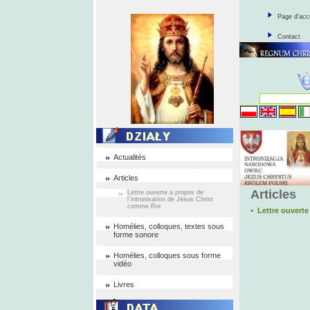
Page d'acc
Contact
Actualités
Articles
Articles
Lettre ouverte a propos de
l`intronisation de Jésus Christ
comme Roi
• Lettre ouverte
Homélies, colloques, textes sous
forme sonore
Homélies, colloques sous forme
vidéo
Livres