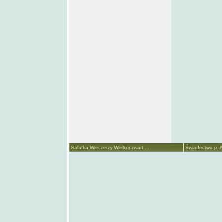
Sałatka Wieczerzy Wielkoczwart ...
Świadectwo p. A