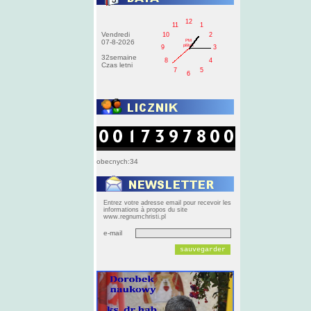
12
11
1
Vendredi
10
2
PM
07-8-2026
pištek
9
3
32semaine
8
4
Czas letni
7
5
6
obecnych:34
Entrez votre adresse email pour recevoir les
informations à propos du site
www.regnumchristi.pl
e-mail