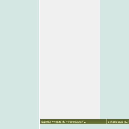
Sałatka Wieczerzy Wielkoczwart ...
Świadectwo p. A