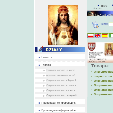
Home
Контакт
Поиск
Новости
Товары
Товары
Открытое письмо на интро
• Открытое пи
открытое письмо польски&
• открытое пи
Открытое письмо к Курии К
• Открытое пис
• Открытое пис
Открытое письмо ко всем к
• Открытое пи
Открытое письмо к польск
• Открытое пи
Открытое письмо священн&
Проповеди, конференциях,
Проповеди конференций в