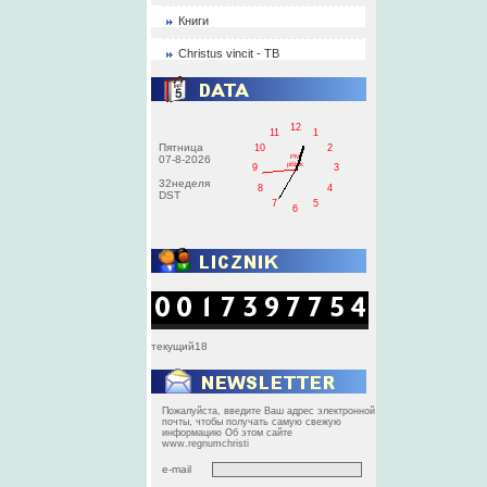
Книги
Christus vincit - ТВ
12
11
1
Пятница
10
2
PM
07-8-2026
pištek
9
3
32неделя
8
4
DST
7
5
6
текущий18
Пожалуйста, введите Ваш адрес электронной
почты, чтобы получать самую свежую
информацию Об этом сайте
www.regnumchristi
e-mail