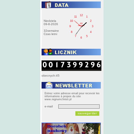
12
11
1
Niedziela
10
2
AM
09-8-2026
niedziela
9
3
32semaine
8
4
Czas letni
7
5
6
obecnych:45
Entrez votre adresse email pour recevoir les
informations à propos du site
www.regnumchristi.pl
e-mail