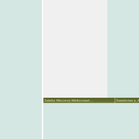
Sałatka Wieczerzy Wielkoczwart ...
Świadectwo p. A