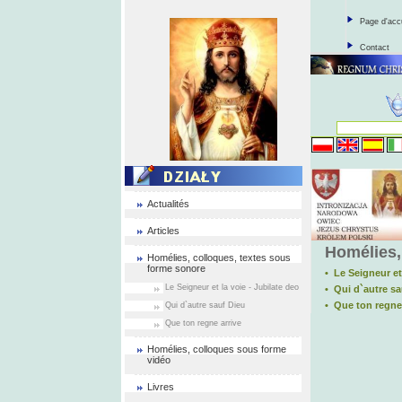
Page d'acc
Contact
Actualités
Articles
Homélies,
Homélies, colloques, textes sous
forme sonore
• Le Seigneur et
Le Seigneur et la voie - Jubilate deo
• Qui d`autre sa
• Que ton regne 
Qui d`autre sauf Dieu
Que ton regne arrive
Homélies, colloques sous forme
vidéo
Livres