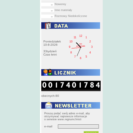
Nowenny
Inne materiały
Rozmowy Niedokończone
12
11
1
Poniedziałek
10
2
AM
10-8-2026
poniedziałek
9
3
33tydzień
8
4
Czas letni
7
5
6
obecnych:80
Proszę podać swój adres e-mail, aby
otrzymywać najnowsze informacje
o serwisie www.regnumchristi
e-mail