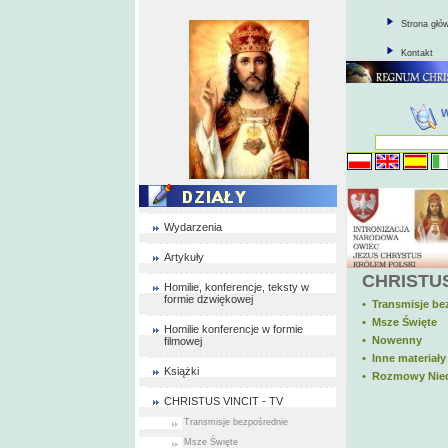
Strona głó
Kontakt
Wydarzenia
Artykuły
CHRISTUS
Homilie, konferencje, teksty w
formie dzwiękowej
• Transmisje be
• Msze Święte
Homilie konferencje w formie
• Nowenny
filmowej
• Inne materiały
Książki
• Rozmowy Nie
CHRISTUS VINCIT - TV
Transmisje bezpośrednie
Msze Święte