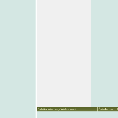
Sałatka Wieczerzy Wielkoczwart ...
Świadectwo p. A