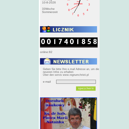
PM
10-8-2026
poniedziałek
9
3
33Woche
8
4
Sommerzeit
7
5
6
online:82
Geben Sie bitte Ihre e.mail Adresse an, um die
neusten Infos zu erhalten
Über den servis www.regnumchristi.pl
e-mail