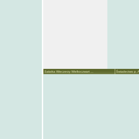
Sałatka Wieczerzy Wielkoczwart ...
Świadectwo p. A