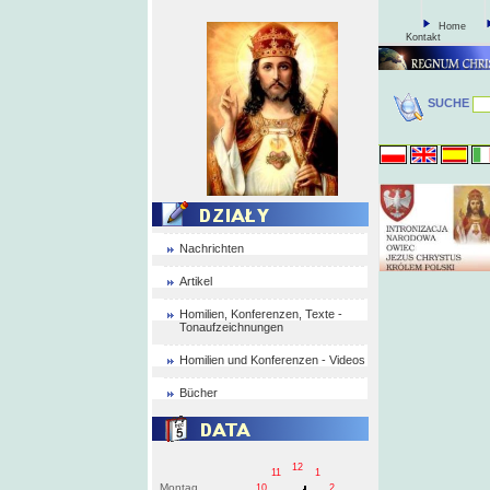
Home
Kontakt
SUCHE
Nachrichten
Artikel
Homilien, Konferenzen, Texte -
Tonaufzeichnungen
Homilien und Konferenzen - Videos
Bücher
12
11
1
Montag
10
2