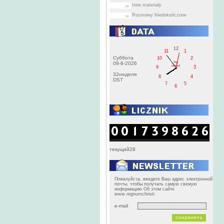
Inne materiały
Rozmowy Niedokończone
12
11
1
Суббота
10
2
AM
08-8-2026
sobota
9
3
32неделя
8
4
DST
7
5
6
текущий28
Пожалуйста, введите Ваш адрес электронной
почты, чтобы получать самую свежую
информацию Об этом сайте
www.regnumchristi
e-mail