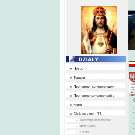
Новости
Товары
Проповеди, конференциях,
Проповеди конференций в
Книги
•
•
Christus vincit - ТВ
Transmisje bezpośrednie
•
Msze Święte
Novena