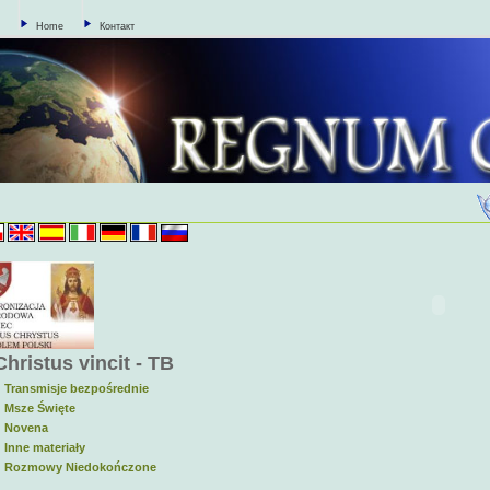
Home
Контакт
Christus vincit - ТВ
 Transmisje bezpośrednie
 Msze Święte
• Novena
 Inne materiały
• Rozmowy Niedokończone