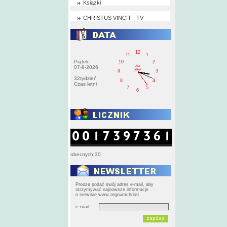
Książki
CHRISTUS VINCIT - TV
12
11
1
Piątek
10
2
AM
07-8-2026
pištek
9
3
32tydzień
8
4
Czas letni
7
5
6
obecnych:30
Proszę podać swój adres e-mail, aby
otrzymywać najnowsze informacje
o serwisie www.regnumchristi
e-mail