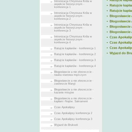
• Ratujcie kapła
Intronizacja Chrystusa Króla w
aspekcie historycznym -
• Ratujcie kapła
konferencja 1
• Ratujcie kapła
Intronizacja Chrystusa Króla w
• Błogosławcie 
aspekcie historycznym -
konferencja 2
• Błogosławcie a
Intronizacja Chrystusa Króla w
• Błogosławcie a
aspekcie historycznym -
konferencja 3
• Błogosławcie a
Intronizacja Chrystusa Króla w
• Czas Apokali
aspekcie historycznym -
• Czas Apokalip
konferencja 4
• Czas Apokalip
Ratujcie kapłanów - konferencja 1
• Wyjazd do Bru
Ratujcie kapłanów - konferencja 2
Ratujcie kapłanów - konferencja 3
Ratujcie kapłanów - konferencja 4
Błogosławcie a nie złorzeczcie -
nauka stanowa mężczyzn
Błogosławcie a nie złorzeczcie -
zawierzcie Maryji
Błogosławcie a nie złorzeczcie -
kazanie misyjne
Błogosławcie a nie złorzeczcie -
kapłani i Najśw. Sakrament
Czas Apokalipsy
Czas Apokalipsy konferencja 2
Czas Apokalipsy konferencja 3
Wyjazd do Brukseli