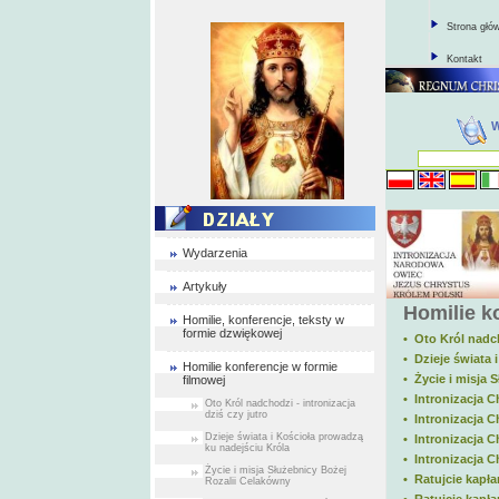
Strona głó
Kontakt
Wydarzenia
Artykuły
Homilie k
Homilie, konferencje, teksty w
formie dzwiękowej
• Oto Król nadch
• Dzieje świata 
Homilie konferencje w formie
• Życie i misja
filmowej
• Intronizacja 
Oto Król nadchodzi - intronizacja
dziś czy jutro
• Intronizacja 
Dzieje świata i Kościoła prowadzą
• Intronizacja 
ku nadejściu Króla
• Intronizacja 
Życie i misja Służebnicy Bożej
• Ratujcie kapła
Rozalii Celakówny