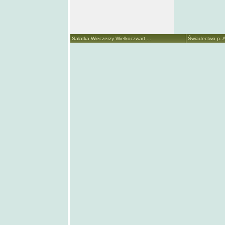
Sałatka Wieczerzy Wielkoczwart ...
Świadectwo p. A