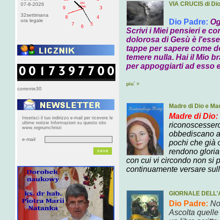
VIA CRUCIS di Di
AM
07-8-2026
pištek
9
3
32settimana
8
4
ora legale
Dio Padre:
Og
7
5
6
Scrivi i Miei pensieri
e con
dolorosa di Gesù è l'essen
tappe per
sapere come dev
temere nulla
.
Hai il Mio b
per appoggiarti ad esso e
piu` >
corrente30
Madre di Dio e Ma
Madre di Dio
:
Inserisci il tuo indirizzo e-mail per ricevere le
ultime notizie Informazioni su questo sito
riconoscessero 
www.regnumchristi
obbediscano a 
e-mail
pochi che già 
rendono gloria 
con cui vi circondo non si
continuamente versare sull
GIORNALE DELL'
Dio Padre:
No
Ascolta
quelle