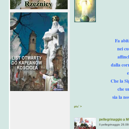
Fa abit
nei cu
affinc
dalla cor
e
Che la Si
che u
sia la n
piu` >
pellegrinaggio a M
Il pellegrinaggio 26.0