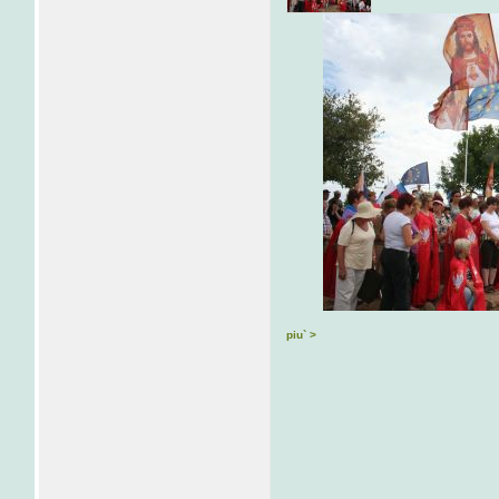
piu` >