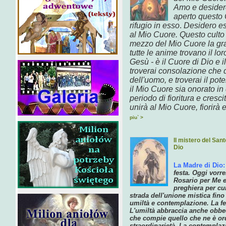
Amo e desidero
aperto questo 
rifugio in esso
.
Desidero es
al Mio Cuore.
Questo culto
mezzo del Mio Cuore
la gr
tutte le anime trovano il lo
Gesù - è il Cuore di Dio e 
troverai consolazione che 
dell'uomo,
e troverai il pot
il Mio Cuore sia
onorato
in
periodo di
fioritura
e cresci
unirà al Mio Cuore, fiorirà 
piu` >
Il mistero del Sant
Dio
La Madre di Dio:
festa. Oggi vorr
Rosario per Me e
preghiera per cui
strada dell'unione mistica fino 
umiltà e contemplazione. La fe
L'umiltà abbraccia anche obbe
che compie quello che ne è ord
straordinarietà. La contemplaz