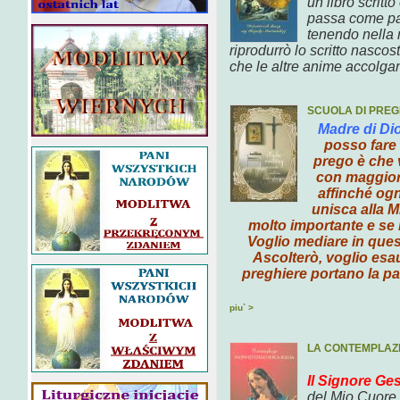
un libro scritto
passa come
p
tenendo nella 
riprodurrò lo
scritto nascos
che le altre anime accolga
SCUOLA DI PREG
Madre di Di
posso fare 
prego
è che
con maggior
affinché ogn
unisca alla M
molto importante
e se 
Voglio
mediare in quest
Ascolterò, voglio esau
preghiere portano la pa
piu` >
LA CONTEMPLAZI
Il Signore Ge
del Mio Cuore.