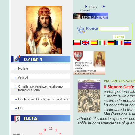
Home
Contact
Ricerca
Notizie
Articoli
VIA CRUCIS SA
Omelie, conferenze, testi sotto
Il Signore Gesù:
forma di suono
partecipazione all
e morte sulla cro
Conferenze Omelie in forma di film
riceve
è la ripeti
La concedo
in no
Libri
continuare la Mia
Mia Passione
è u
affinché
[il
sacerdote]
celebri co
abbia la
consapevolezza
di quan
12
11
1
Venerdi`
10
2