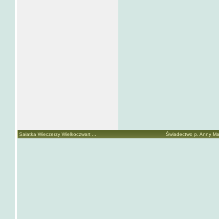
Sałatka Wieczerzy Wielkoczwart ...
Świadectwo p. Anny Mari