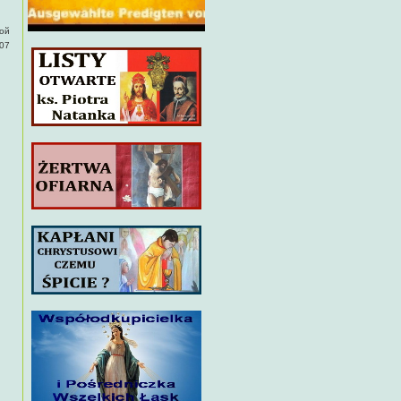
ой
007