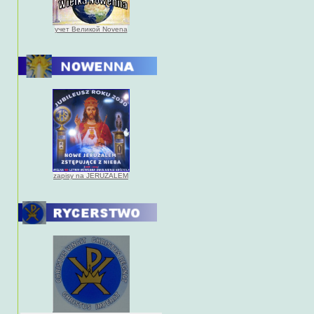
учет Великой Novena
zapisy na JERUZALEM