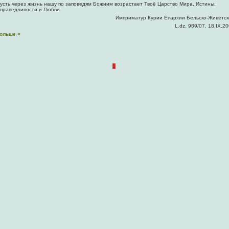
усть через жизнь нашу по заповедям Божиим возрастает Твоё Царство Мира, Истины,
праведливости и Любви.
Имприматур Курии Епархии Бельско-Живетск
L.dz. 989/07, 18.IX.2
ольше >
1