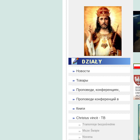
Новости
Товары
Проповеди, конференциях,
Проповеди конференций в
Книги
Christus vincit - ТВ
Transmisje bezpośrednie
Msze Święte
Novena