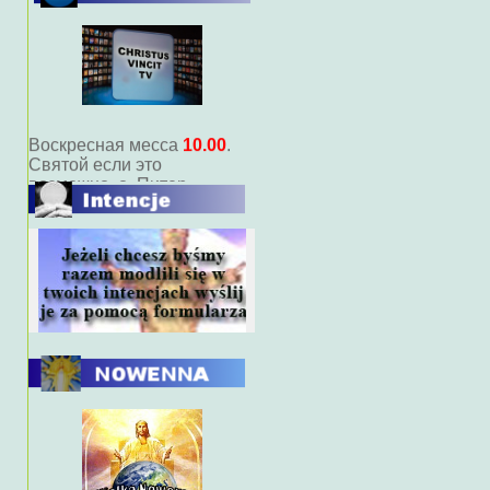
Нынешняя программа
прямой передачи (живой)
Массовая
7.00
Воскресная месса
10.00
.
Святой если это
возможно, о. Питер