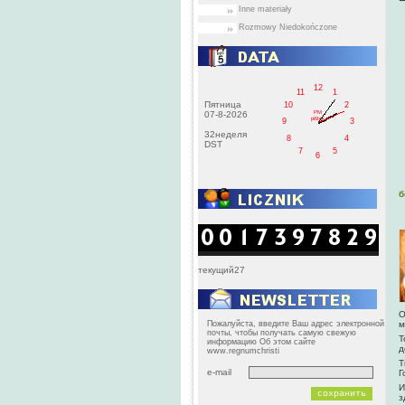
Inne materiały
Rozmowy Niedokończone
12
11
1
Пятница
10
2
PM
07-8-2026
pištek
9
3
32неделя
8
4
DST
7
5
6
б
текущий27
О
Пожалуйста, введите Ваш адрес электронной
м
почты, чтобы получать самую свежую
Т
информацию Об этом сайте
д
www.regnumchristi
Т
e-mail
Г
И
з