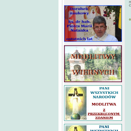
П
С
б