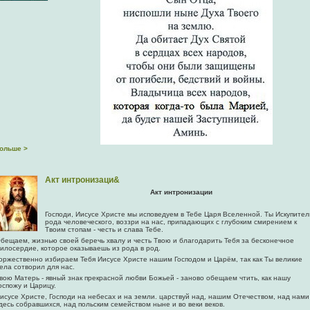
ольше >
Акт интронизаци&
Акт интронизации
Господи, Иисусе Христе мы исповедуем в Тебе Царя Вселенной. Ты Искупител
рода человеческого, воззри на нас, припадающих c глубоким смирением к
Твоим стопам - честь и слава Тебе.
бещаем, жизнью своей беречь хвалу и честь Твою и благодарить Тебя за бесконечное
илосердие, которое оказываешь из рода в род.
оржественно избираем Тебя Иисусе Христе нашим Господом и Царём, так как Ты великие
ела сотворил для нас.
вою Матерь - явный знак прекрасной любви Божьей - заново обещаем чтить, как нашу
оспожу и Царицу.
исусе Христе, Господи на небесах и на земли. царствуй над, нашим Отечеством, над нами
десь собравшихся, над польским семейством ныне и во веки веков.