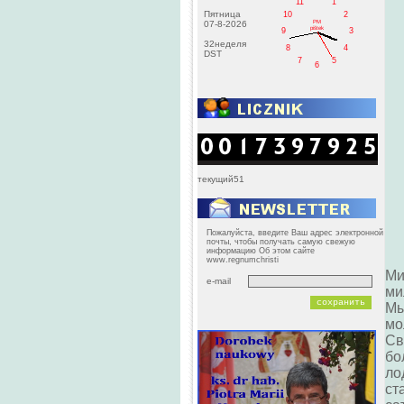
11
1
Пятница
10
2
PM
07-8-2026
pištek
9
3
32неделя
8
4
DST
7
5
6
текущий51
Пожалуйста, введите Ваш адрес электронной
почты, чтобы получать самую свежую
информацию Об этом сайте
www.regnumchristi
Ми
e-mail
ми
Мы
мо
Св
бо
ло
ст