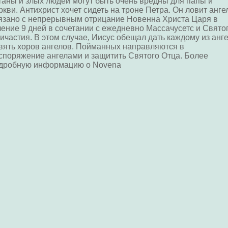
таны и злых людей могут быть очень вредны для папы и
ркви. Антихрист хочет сидеть на троне Петра. Он ловит анге
язано с непрерывным отрицание Новенна Христа Царя в
чение 9 дней в сочетании с ежедневно Массачусетс и Свято
ичастия. В этом случае, Иисус обещал дать каждому из анг
вять хоров ангелов. Пойманных направляются в
споряжение ангелами и защитить Святого Отца. Более
дробную информацию о Novena