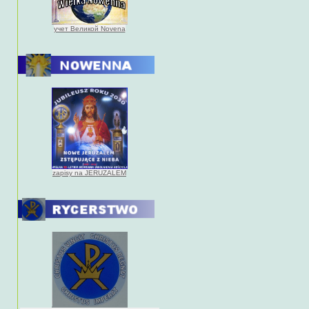
учет Великой Novena
zapisy na JERUZALEM