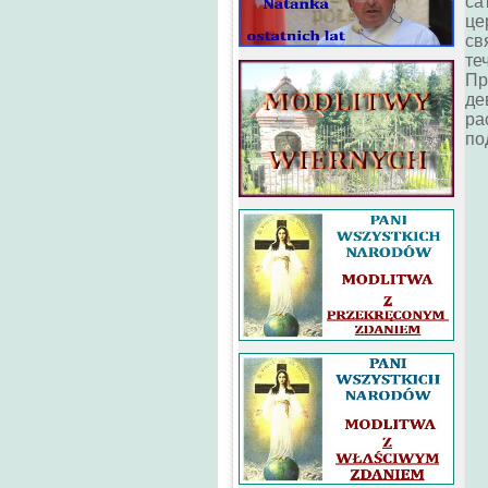
са
це
св
те
Пр
де
ра
по