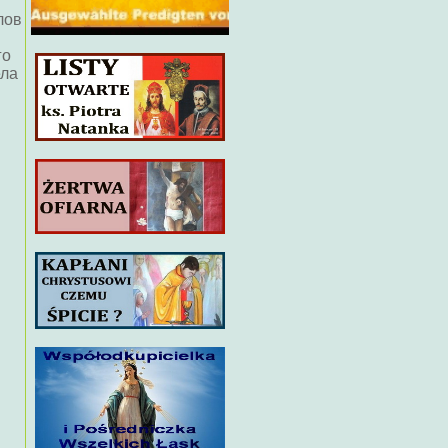
лов
го
ела