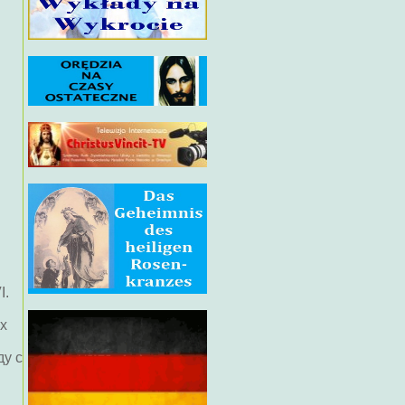
I.
ех
ду с