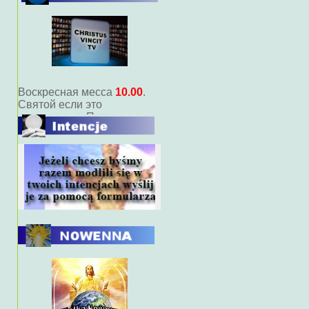
Нынешняя программа
прямой передачи (живой)
Массовая
7.00
Воскресная месса
10.00
.
Святой если это
возможно, о. Питер