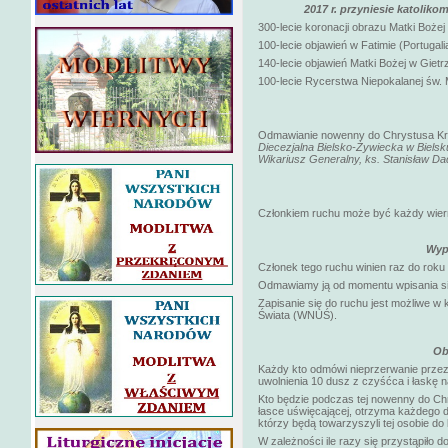
2017 r. przyniesie katolik
300-lecie koronacji obrazu Matki Boże
100-lecie objawień w Fatimie (Portugalia
140-lecie objawień Matki Bożej w Gietr
100-lecie Rycerstwa Niepokalanej św. 
Odmawianie nowenny do Chrystusa Król
Diecezjalna Bielsko-Żywiecka w Bielsku
Wikariusz Generalny, ks. Stanisław Dad
Członkiem ruchu może być każdy wierny
Wyp
Członek tego ruchu winien raz do rok
Odmawiamy ją od momentu wpisania się
Zapisanie się do ruchu jest możliwe w
Świata (WNUŚ).
Ob
Każdy kto odmówi nieprzerwanie przez
uwolnienia 10 dusz z czyśćca i łaskę n
Kto będzie podczas tej nowenny do Ch
łasce uświęcającej, otrzyma każdego d
którzy będą towarzyszyli tej osobie do
W zależności ile razy się przystąpiło 