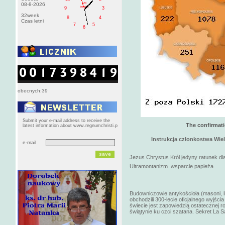
AM
08-8-2026
sobota
9
3
32week
8
4
Czas letni
7
5
6
obecnych:39
Submit your e-mail address to receive the
The confirmati
latest information about www.regnumchristi.p
Instrukcja członkostwa Wie
e-mail
Jezus Chrystus Król jedyny ratunek dla
Ultramontanizm wsparcie papieża.
Budowniczowie antykościoła (masoni, li
obchodzili 300-lecie oficjalnego wyjśc
świecie jest zapowiedzią ostatecznej r
świątynie ku czci szatana. Sekret La Sal