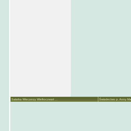
Sałatka Wieczerzy Wielkoczwart ...
Świadectwo p. Anny Mari