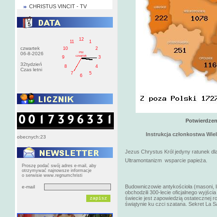
CHRISTUS VINCIT - TV
12
11
1
czwartek
10
2
PM
06-8-2026
czwartek
9
3
32tydzień
8
4
Czas letni
7
5
6
Potwierdzen
Instrukcja członkostwa Wie
obecnych:23
Jezus Chrystus Król jedyny ratunek dla
Ultramontanizm wsparcie papieża.
Proszę podać swój adres e-mail, aby
otrzymywać najnowsze informacje
o serwisie www.regnumchristi
Budowniczowie antykościoła (masoni, li
e-mail
obchodzili 300-lecie oficjalnego wyjśc
świecie jest zapowiedzią ostatecznej r
świątynie ku czci szatana. Sekret La Sal