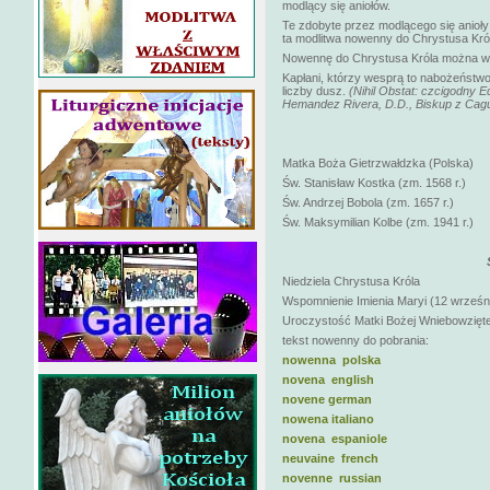
modlący się aniołów.
Te zdobyte przez modlącego się anioły
ta modlitwa nowenny do Chrystusa Kró
Nowennę do Chrystusa Króla można w 
Kapłani, którzy wesprą to nabożeństwo
liczby dusz.
(Nihil Obstat: czcigodny 
Hemandez Rivera, D.D., Biskup z Cagua
Matka Boża Gietrzwałdzka (Polska)
Św. Stanisław Kostka (zm. 1568 r.)
Św. Andrzej Bobola (zm. 1657 r.)
Św. Maksymilian Kolbe (zm. 1941 r.)
Niedziela Chrystusa Króla
Wspomnienie Imienia Maryi (12 wrześn
Uroczystość Matki Bożej Wniebowziętej
tekst nowenny do pobrania:
nowenna polska
novena english
novene german
nowena italiano
novena espaniole
neuvaine french
novenne russian