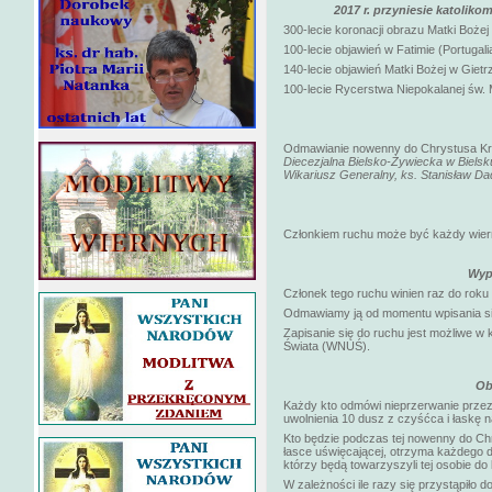
2017 r. przyniesie katolik
300-lecie koronacji obrazu Matki Boże
100-lecie objawień w Fatimie (Portugalia
140-lecie objawień Matki Bożej w Gietr
100-lecie Rycerstwa Niepokalanej św. 
Odmawianie nowenny do Chrystusa Król
Diecezjalna Bielsko-Żywiecka w Bielsku
Wikariusz Generalny, ks. Stanisław Dad
Członkiem ruchu może być każdy wierny
Wyp
Członek tego ruchu winien raz do rok
Odmawiamy ją od momentu wpisania się
Zapisanie się do ruchu jest możliwe w
Świata (WNUŚ).
Ob
Każdy kto odmówi nieprzerwanie przez
uwolnienia 10 dusz z czyśćca i łaskę n
Kto będzie podczas tej nowenny do Ch
łasce uświęcającej, otrzyma każdego d
którzy będą towarzyszyli tej osobie do
W zależności ile razy się przystąpiło 