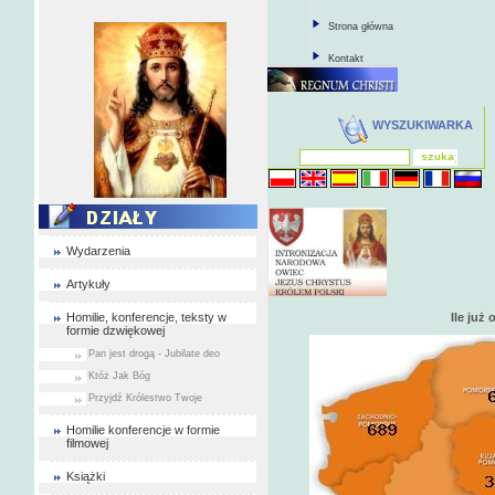
Strona główna
Kontakt
WYSZUKIWARKA
Wydarzenia
Artykuły
Homilie, konferencje, teksty w
Ile ju
formie dzwiękowej
Pan jest drogą - Jubilate deo
Któż Jak Bóg
Przyjdź Królestwo Twoje
Homilie konferencje w formie
filmowej
Książki