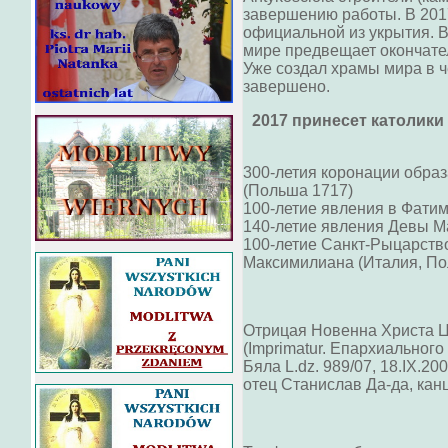
завершению работы. В 2017
официальной из укрытия. 
мире предвещает окончате
Уже создал храмы мира в ч
завершено.
2017 принесет католики
300-летия коронации обра
(Польша 1717)
100-летие явления в Фатим
140-летие явления Девы Ма
100-летие Санкт-Рыцарств
Максимилиана (Италия, По
Отрицая Новенна Христа Ца
(Imprimatur. Епархиального
Бяла L.dz. 989/07, 18.IX.2
отец Станислав Да-да, канц