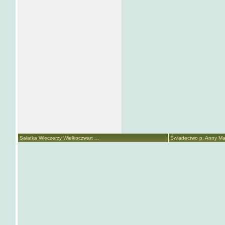
Sałatka Wieczerzy Wielkoczwart ...
Świadectwo p. Anny Mari