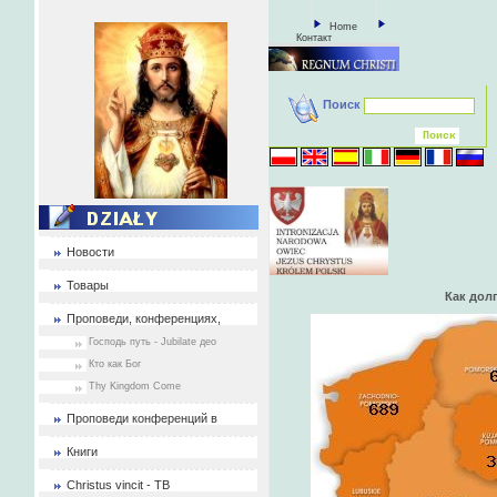
Home
Контакт
Поиск
Новости
Товары
Как дол
Проповеди, конференциях,
Господь путь - Jubilate део
Кто как Бог
Thy Kingdom Come
Проповеди конференций в
Книги
Christus vincit - ТВ