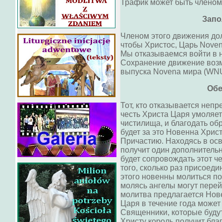
Трафик может быть членом
Запо
Членом этого движения дол
чтобы Христос, Царь Noven
Мы отказываемся войти в 
Сохранение движение воз
выпуска Novena мира (WN
Обе
Тот, кто отказывается неп
честь Христа Царя умоляет
чистилища, и благодать об
будет за это Новенна Хрис
Причастию. Находясь в ос
получит один дополнительн
будет сопровождать этот ч
того, сколько раз присоед
этого новенны молиться по
молясь ангелы могут перейт
молитва предлагается Нов
Царя в течение года может 
Священники, которые буду
Христу король получит бл