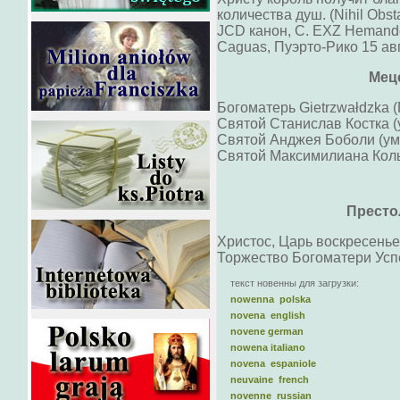
количества душ. (Nihil Ob
JCD канон, С. EXZ Hemande
Caguas, Пуэрто-Рико 15 авг
Мец
Богоматерь Gietrzwałdzka 
Святой Станислав Костка (
Святой Анджея Боболи (ум.
Святой Максимилиана Коль
Престо
Христос, Царь воскресенье
Торжество Богоматери Успе
текст новенны для загрузки:
nowenna polska
novena english
novene german
nowena italiano
novena espaniole
neuvaine french
novenne russian