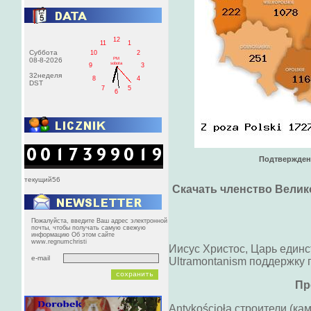
12
11
1
Суббота
10
2
PM
08-8-2026
sobota
9
3
32неделя
8
4
DST
7
5
6
Подтвержден
текущий56
Скачать членство Вели
Пожалуйста, введите Ваш адрес электронной
почты, чтобы получать самую свежую
информацию Об этом сайте
www.regnumchristi
Иисус Христос, Царь единс
e-mail
Ultramontanism поддержку 
Пр
Antykościoła строители (ка