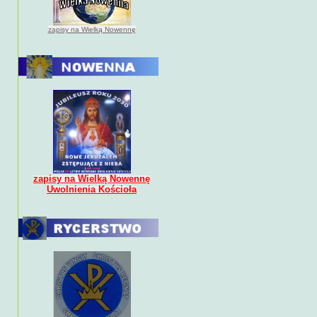
zapisy na Wielką Nowennę
zapisy na Wielką Nowennę
Uwolnienia Kościoła