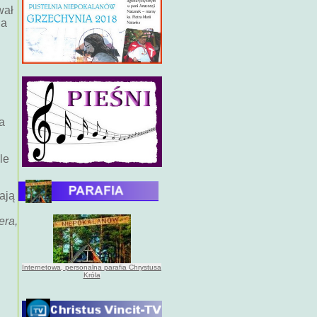
wał
ia
a
le
ają
era,
Internetowa, personalna parafia Chrystusa
Króla