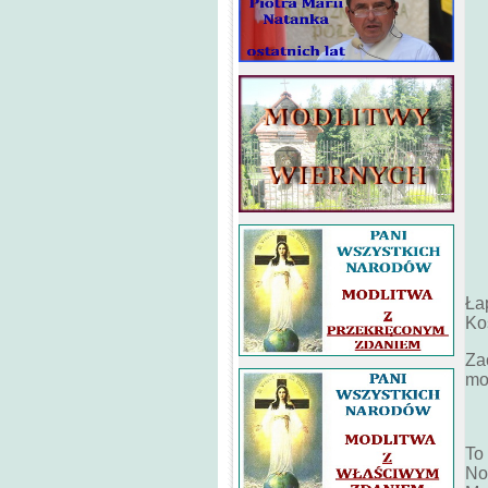
Ła
Ko
Za
mo
To
No