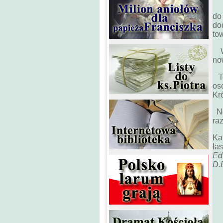
Kt
do
do
to
W 
no
Te
os
Kró
No
raz
Ka
ła
Ed
D.