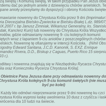
zą świętą i Komunią świętą. W takim przypadku Pan Jezus obi
żdemu dać po jednym aniele z dziewięciu chórów anielskich. T
apane anioły przesyłamy do dyspozycji i obrony Kościoła święte
mawianie nowenny do Chrystusa Króla przez 9 dni
(Imprimatur:
ria Diecezjalna Bielsko-Żywiecka w Bielsku-Białej L.dz. 989/07
.IX.2007 r. bp Janusz Zimniak, Wikariusz Generalny, ks. Stanis
dak, Kanclerz Kurii)
lub nowenny do Chrystusa Króla Wszystki
rodów, gdzie odmawiamy nowennę 9- ciu kolejnych komunii
iętych wraz z łapaniem 9-ciu aniołów z poszczególnych chórów
ielskich. Nowennę tę ofiarujemy w intencji Kościoła.
(Nihil Obs
cigodny Edward Santana, J.C.D. Kanonik, S. EXZ. Enrique
mandez Rivera, D.D., Biskup z Caguas, Puerto Rico 15 sierpni
3 r.).
odlitwy i nowenna znajdują się w
Niezbędniku Rycarza Chrystu
óla oraz Konieczniku Rycerza Chrystusa Króla].
Obietnice Pana Jezusa dane przy odmawianiu nowenny d
Chrystusa Króla kolejnych 9-ciu komunii świętych (nie mus
być po kolei)
żdy kto odmówi nieprzerwanie przez 9 dni nowennę ku czci
rystusa Króla wyprosi łaskę uwolnienia 10 dusz z czyśćca i łas
wrócenia dla 10 ludzi na świecie.