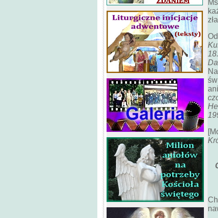
Ms
ka
zł
Od
Ku
18
Da
Na
św
an
cz
He
199
[M
Kr
Ka
Ch
na