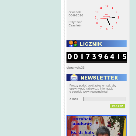
12
11
1
czwartek
10
2
PM
06-8-2026
czwartek
9
3
32tydzień
8
4
Czas letni
7
5
6
obecnych:33
Proszę podać swój adres e-mail, aby
otrzymywać najnowsze informacje
o serwisie www.regnumchristi
e-mail