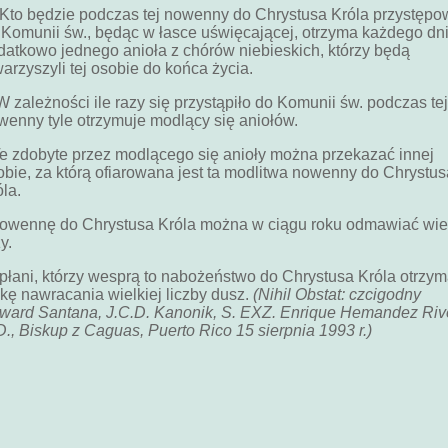
o będzie podczas tej nowenny do Chrystusa Króla przystępo
 Komunii św., będąc w łasce uświęcającej, otrzyma każdego dn
datkowo jednego anioła z chórów niebieskich, którzy będą
warzyszyli tej osobie do końca życia.
zależności ile razy się przystąpiło do Komunii św. podczas tej
wenny tyle otrzymuje modlący się aniołów.
 zdobyte przez modlącego się anioły można przekazać innej
obie, za którą ofiarowana jest ta modlitwa nowenny do Chrystus
la.
wennę do Chrystusa Króla można w ciągu roku odmawiać wie
y.
płani, którzy wesprą to nabożeństwo do Chrystusa Króla otrzym
skę nawracania wielkiej liczby dusz.
(Nihil Obstat: czcigodny
ward Santana, J.C.D. Kanonik, S. EXZ. Enrique Hemandez Riv
D., Biskup z Caguas, Puerto Rico 15 sierpnia 1993 r.)