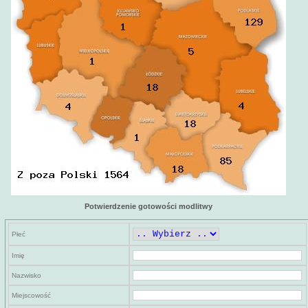
Potwierdzenie gotowości modlitwy
Płeć
Imię
Nazwisko
Miejscowość