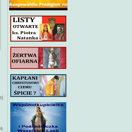
ej
ną