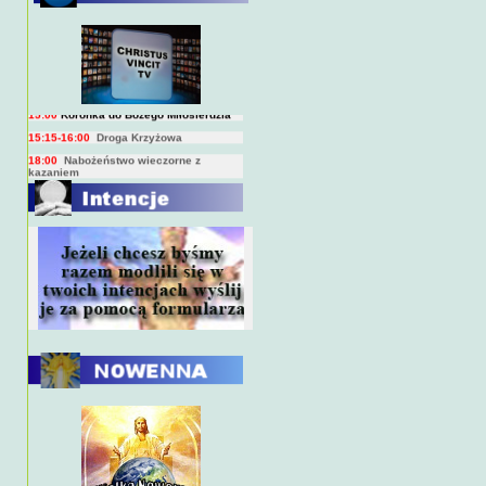
BIEŻĄCY PROGRAM TRANSMISJI
BEZPOŚREDNICH
(na żywo)
7:00
Msza święta
15:00
Koronka do Bożego Miłosierdzia
15:15-16:00
Droga Krzyżowa
18:00
Nabożeństwo wieczorne z
kazaniem
10:00
Niedzielna Msza święta w miarę
możliwości ks. Piotra