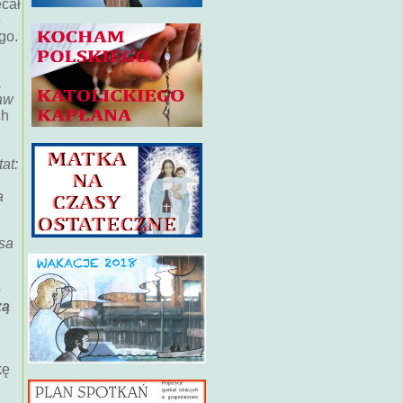
ecał
e
go.
,
ław
ch
tat:
a
sa
o
zą
kę