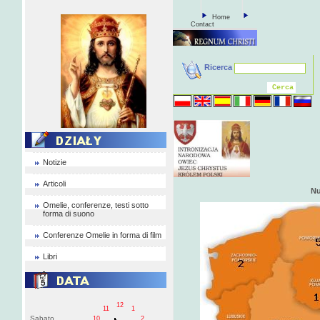
Home
Contact
Ricerca
Notizie
Articoli
Nu
Omelie, conferenze, testi sotto
forma di suono
Conferenze Omelie in forma di film
Libri
12
11
1
Sabato
10
2