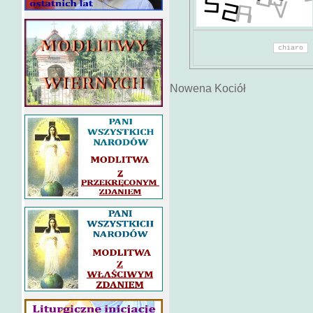
Nowena Kociół