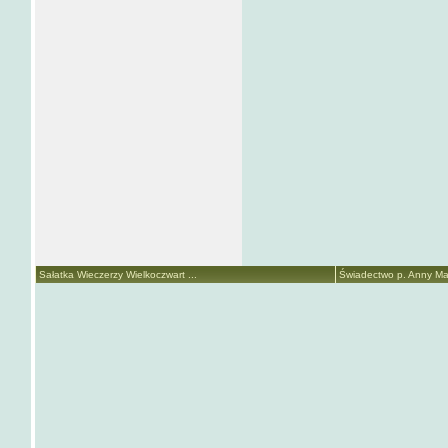
Sałatka Wieczerzy Wielkoczwart ...
Świadectwo p. Anny Mari