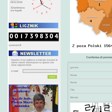
PM
08-8-2026
pištek
9
3
32settimana
8
4
ora legale
7
5
6
corrente18
Conferma di pronte
Inserisci il tuo indirizzo e-mail per ricevere le
ultime notizie Informazioni su questo sito
www.regnumchristi
genere
e-mail
Nome
Nome
City
Mondo