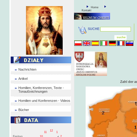
Home
Kontakt
SUCHE
Nachrichten
Artikel
Zahl der 
Homilien, Konferenzen, Texte -
Tonaufzeichnungen
Homilien und Konferenzen - Videos
Bücher
12
11
1
Freitag
10
2