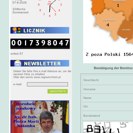
PM
07-8-2026
pištek
9
3
32Woche
8
4
Sommerzeit
7
5
6
online:57
Bestätigung der Bereitsc
Geben Sie bitte Ihre e.mail Adresse an, um die
neusten Infos zu erhalten
Über den servis www.regnumchristi.pl
Geschlecht
e-mail
Vorname
Name
Ort
Bundesland