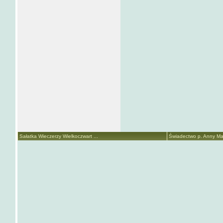
Sałatka Wieczerzy Wielkoczwart ...
Świadectwo p. Anny Mari