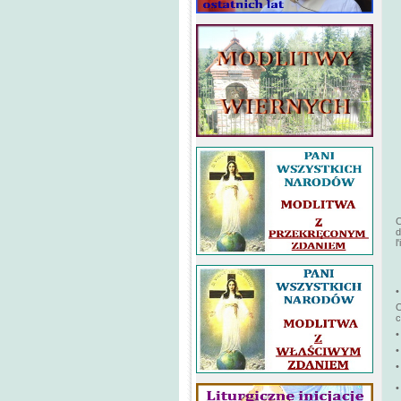
C
d
l
•
O
c
•
•
•
•