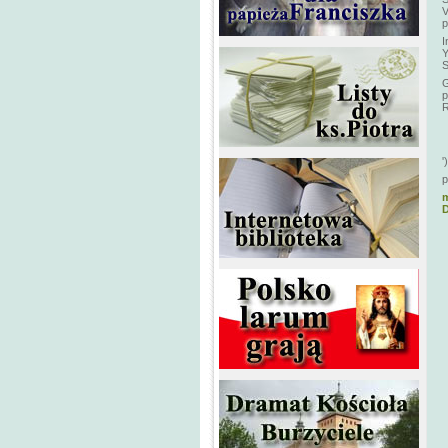
V
p
I
Y
S
G
p
R
')
p
m