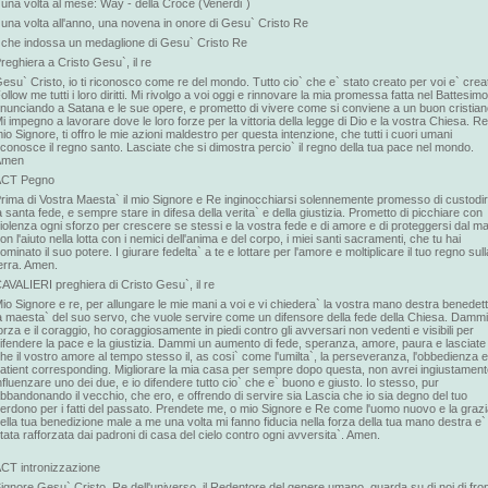
 una volta al mese: Way - della Croce (Venerdi`)
 una volta all'anno, una novena in onore di Gesu` Cristo Re
 che indossa un medaglione di Gesu` Cristo Re
reghiera a Cristo Gesu`, il re
esu` Cristo, io ti riconosco come re del mondo. Tutto cio` che e` stato creato per voi e` crea
ollow me tutti i loro diritti. Mi rivolgo a voi oggi e rinnovare la mia promessa fatta nel Battesimo
inunciando a Satana e le sue opere, e prometto di vivere come si conviene a un buon cristian
i impegno a lavorare dove le loro forze per la vittoria della legge di Dio e la vostra Chiesa. Re
io Signore, ti offro le mie azioni maldestro per questa intenzione, che tutti i cuori umani
iconosce il regno santo. Lasciate che si dimostra percio` il regno della tua pace nel mondo.
Amen
ACT Pegno
rima di Vostra Maesta` il mio Signore e Re inginocchiarsi solennemente promesso di custodi
a santa fede, e sempre stare in difesa della verita` e della giustizia. Prometto di picchiare con
iolenza ogni sforzo per crescere se stessi e la vostra fede e di amore e di proteggersi dal ma
on l'aiuto nella lotta con i nemici dell'anima e del corpo, i miei santi sacramenti, che tu hai
ominato il suo potere. I giurare fedelta` a te e lottare per l'amore e moltiplicare il tuo regno sull
erra. Amen.
AVALIERI preghiera di Cristo Gesu`, il re
io Signore e re, per allungare le mie mani a voi e vi chiedera` la vostra mano destra benedet
a maesta` del suo servo, che vuole servire come un difensore della fede della Chiesa. Dammi
orza e il coraggio, ho coraggiosamente in piedi contro gli avversari non vedenti e visibili per
ifendere la pace e la giustizia. Dammi un aumento di fede, speranza, amore, paura e lasciate
he il vostro amore al tempo stesso il, as cosi` come l'umilta`, la perseveranza, l'obbedienza e
atient corresponding. Migliorare la mia casa per sempre dopo questa, non avrei ingiustamen
nfluenzare uno dei due, e io difendere tutto cio` che e` buono e giusto. Io stesso, pur
bbandonando il vecchio, che ero, e offrendo di servire sia Lascia che io sia degno del tuo
erdono per i fatti del passato. Prendete me, o mio Signore e Re come l'uomo nuovo e la graz
ella tua benedizione male a me una volta mi fanno fiducia nella forza della tua mano destra e`
tata rafforzata dai padroni di casa del cielo contro ogni avversita`. Amen.
CT intronizzazione
ignore Gesu` Cristo, Re dell'universo, il Redentore del genere umano, guarda su di noi di fro