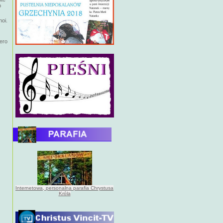
o
noi.
tero
Internetowa, personalna parafia Chrystusa
Króla