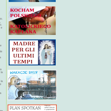
to.
,
o.
 e
re
le
a
ta
 la
 la
te
ia
nte