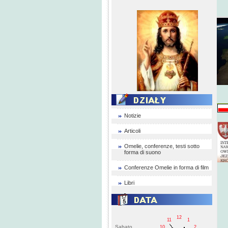
Notizie
Articoli
Omelie, conferenze, testi sotto
forma di suono
Conferenze Omelie in forma di film
Libri
12
11
1
Sabato
10
2