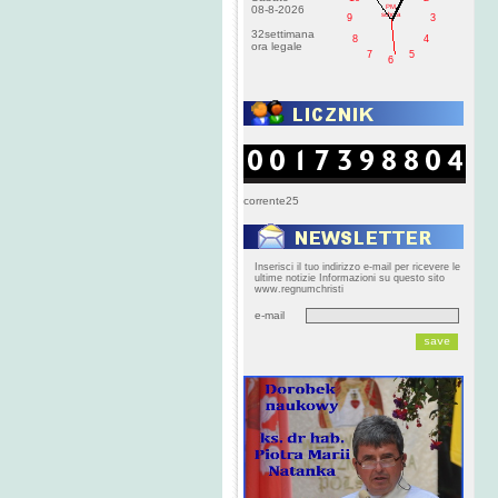
PM
08-8-2026
sobota
9
3
32settimana
8
4
ora legale
7
5
6
corrente25
Inserisci il tuo indirizzo e-mail per ricevere le
ultime notizie Informazioni su questo sito
www.regnumchristi
e-mail