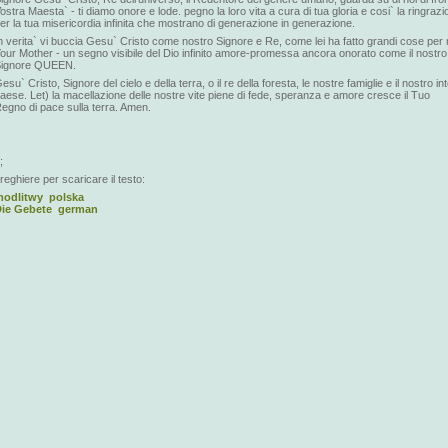
ostra Maesta` - ti diamo onore e lode. pegno la loro vita a cura di tua gloria e cosi` la ringrazi
er la tua misericordia infinita che mostrano di generazione in generazione.
n verita` vi buccia Gesu` Cristo come nostro Signore e Re, come lei ha fatto grandi cose per 
our Mother - un segno visibile del Dio infinito amore-promessa ancora onorato come il nostro
ignore QUEEN.
esu` Cristo, Signore del cielo e della terra, o il re della foresta, le nostre famiglie e il nostro in
aese. Let) la macellazione delle nostre vite piene di fede, speranza e amore cresce il Tuo
egno di pace sulla terra. Amen.
;
reghiere per scaricare il testo:
odlitwy polska
Die Gebete german