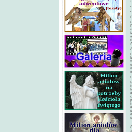
•
•
•
P
G
F
r
M
m
r
P
l
v
c
n
t
C
M
l
f
d
c
p
i
a
p
d
s
A
S