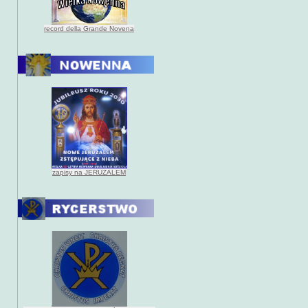
record della Grande Novena
zapisy na JERUZALEM