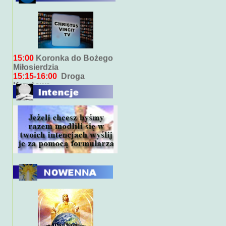
Bieżący program transmisji
bezpośrednich ( na żywo)
7:00
Msza święta
15:00
Koronka do Bożego
Miłosierdzia
15:15-16:00
Droga
Krzyżowa
18:00
Nabożeństwo
wieczorne z kazaniem
10:00
Niedzielna Msza
święta w miarę możliwości
ks. Piotra