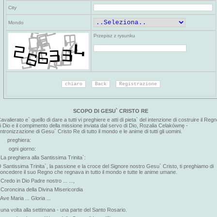
City
Mondo
Przepisz z rysunku
SCOPO DI GESU` CRISTO RE
avalierato e` quello di dare a tutti vi preghiere e atti di pieta` del intenzione di costruire il Reg
i Dio e il compimento della missione inviata dal servo di Dio, Rozalia Celakównę -
'intronizzazione di Gesu` Cristo Re di tutto il mondo e le anime di tutti gli uomini.
preghiera:
ogni giorno:
 La preghiera alla Santissima Trinita`:
 Santissima Trinita`, la passione e la croce del Signore nostro Gesu` Cristo, ti preghiamo di
oncedere il suo Regno che regnava in tutto il mondo e tutte le anime umane.
 Credo in Dio Padre nostro ... ...,
 Coroncina della Divina Misericordia
 Ave Maria ... Gloria ...
 una volta alla settimana - una parte del Santo Rosario.