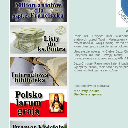
A
Panie Jezu Chryste, Królu Wszechśw
stających przed Twoim Majestatem -
swym dbać o Twoją Chwałę i w ten sp
które okazujesz z pokolenia na pokolen
Uroczyście obieramy Ciebie Jezu Ch
uczyniłeś dla nas. Twoją Matkę -
przyrzekamy czcić jako naszą PANI
Jezu Chryste, Panie nieba i ziemi, bąd
Ojczyzny. Niech )rzez nasze życie prze
Królestwo Pokoju na ziemi. Amen.
tekst modlitw do pobrania:
modlitwy polska
Die Gebete german