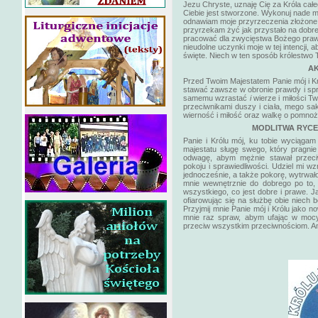
Jezu Chryste, uznaję Cię za Króla cał
Ciebie jest stworzone. Wykonuj nade m
odnawiam moje przyrzeczenia złożone n
przyrzekam żyć jak przystało na dobreg
pracować dla zwycięstwa Bożego prawa i
nieudolne uczynki moje w tej intencji,
święte. Niech w ten sposób królestwo 
AK
Przed Twoim Majestatem Panie mój i Kr
stawać zawsze w obronie prawdy i spr
samemu wzrastać
i
wierze i miłości T
przeciwnikami duszy i ciała, mego sak
wierność i miłość oraz walkę o pomnoż
MODLITWA RYCE
Panie i Królu mój, ku tobie wyciągam
majestatu sługę swego, który pragnie 
odwagę, abym mężnie stawał przec
pokoju i sprawiedliwości. Udziel mi wz
jednocześnie, a także pokorę, wytrwał
mnie wewnętrznie do dobrego po to, b
wszystkiego, co jest dobre i prawe. 
ofiarowując się na służbę obie niech
Przyjmij mnie Panie mój i Królu jako n
mnie raz spraw, abym ufając w mocy 
przeciw wszystkim przeciwnościom. A