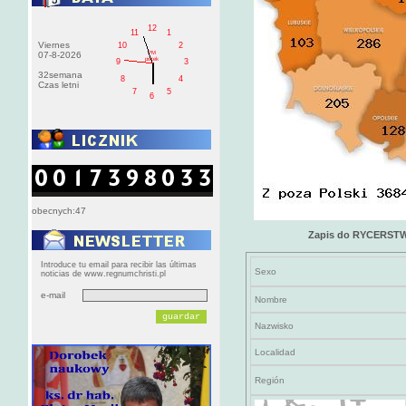
12
11
1
Viernes
10
2
PM
07-8-2026
pištek
9
3
32semana
8
4
Czas letni
7
5
6
obecnych:47
Zapis do RYCERS
Introduce tu email para recibir las últimas
Sexo
noticias de www.regnumchristi.pl
e-mail
Nombre
Nazwisko
Localidad
Región