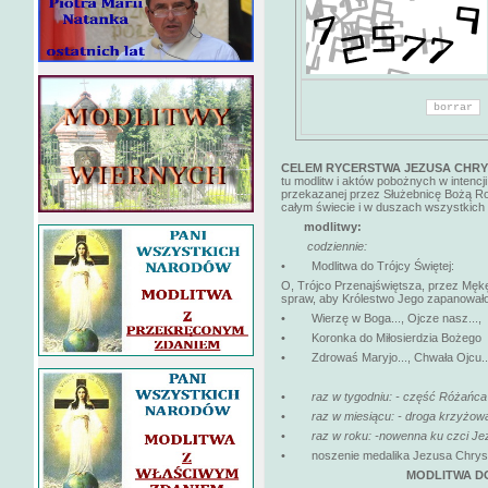
CELEM RYCERSTWA JEZUSA CHR
tu modlitw i aktów pobożnych w intencj
przekazanej przez Służebnicę Bożą Roz
całym świecie i w duszach wszystkich l
modlitwy:
codziennie:
• Modlitwa do Trójcy Świętej:
O, Trójco Przenajświętsza, przez Męk
spraw, aby Królestwo Jego zapanowało
• Wierzę w Boga..., Ojcze nasz...,
• Koronka do Miłosierdzia Bożego
• Zdrowaś Maryjo..., Chwała Ojcu..
•
raz w tygodniu: - część Różańca
•
raz w miesiącu: - droga krzyżowa
•
raz w roku: -nowenna ku czci Je
•
noszenie medalika Jezusa Chrys
MODLITWA D