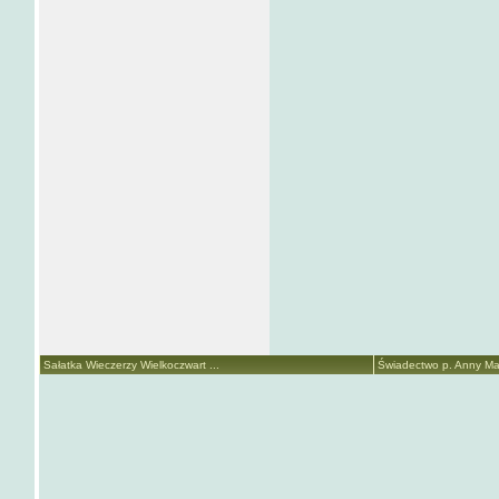
Sałatka Wieczerzy Wielkoczwart ...
Świadectwo p. Anny Mari