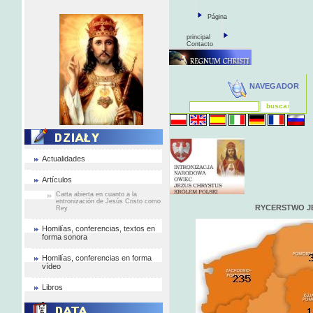
Página
principal
Contacto
NAVEGADOR
Actualidades
Artículos
Carta abierta en cuanto a la
entronización de Jesús Cristo como
RYCERSTWO J
Rey
Homilías, conferencias, textos en
forma sonora
Homilías, conferencias en forma
vídeo
Libros