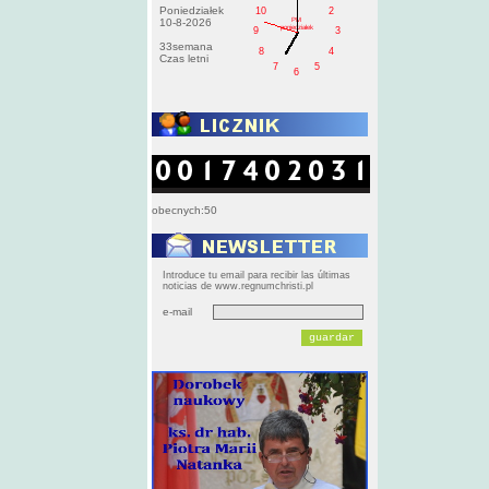
Poniedziałek
10
2
PM
10-8-2026
poniedziałek
9
3
33semana
8
4
Czas letni
7
5
6
obecnych:50
Introduce tu email para recibir las últimas
noticias de www.regnumchristi.pl
e-mail