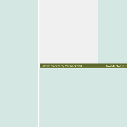
Sałatka Wieczerzy Wielkoczwart ...
Świadectwo p. A