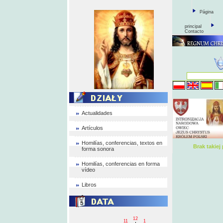
Página
principal
Contacto
Actualidades
Artículos
Homilías, conferencias, textos en
Brak takie
forma sonora
Homilías, conferencias en forma
vídeo
Libros
12
11
1