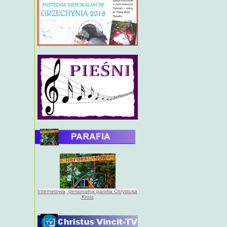
Internetowa, personalna parafia Chrystusa
Króla