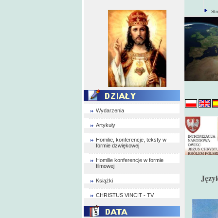
Str
Wydarzenia
Artykuły
Homilie, konferencje, teksty w
formie dzwiękowej
Homilie konferencje w formie
filmowej
Język
Książki
CHRISTUS VINCIT - TV