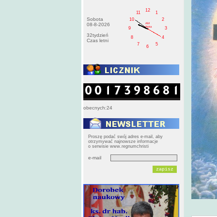
12
11
1
Sobota
10
2
AM
08-8-2026
sobota
9
3
32tydzień
8
4
Czas letni
7
5
6
obecnych:24
Proszę podać swój adres e-mail, aby
otrzymywać najnowsze informacje
o serwisie www.regnumchristi
e-mail