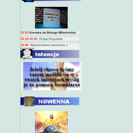
BIEŻĄCY PROGRAM TRANSMISJI
BEZPOŚREDNICH
(na żywo)
7:00
Msza święta
15:00
Koronka do Bożego Miłosierdzia
15:15-16:00
Droga Krzyżowa
18:00
Nabożeństwo wieczorne z
kazaniem
10:00
Niedzielna Msza święta w miarę
możliwości ks. Piotra