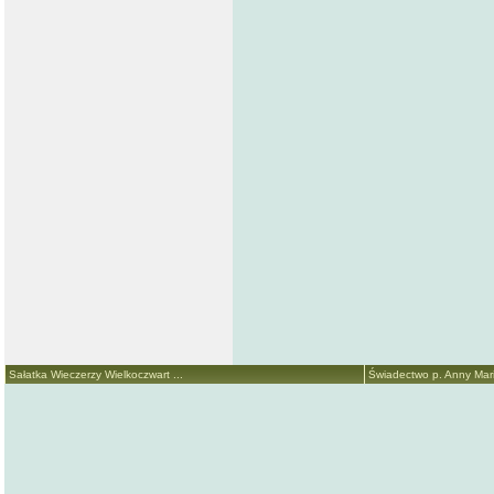
Sałatka Wieczerzy Wielkoczwart ...
Świadectwo p. Anny Marii