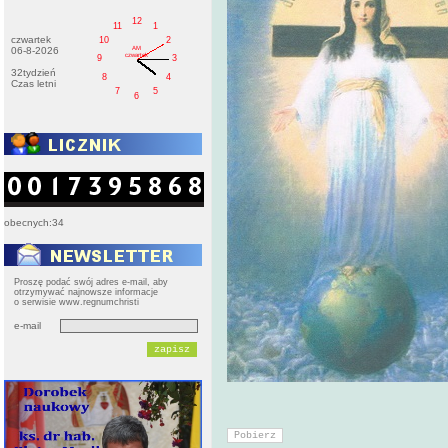
12
11
1
czwartek
10
2
AM
06-8-2026
czwartek
9
3
32tydzień
8
4
Czas letni
7
5
6
obecnych:34
Proszę podać swój adres e-mail, aby
otrzymywać najnowsze informacje
o serwisie www.regnumchristi
e-mail