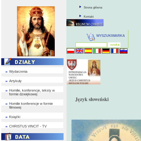
Strona główna
Kontakt
WYSZUKIWARKA
Wydarzenia
Artykuły
Homilie, konferencje, teksty w
formie dzwiękowej
Język słoweński
Homilie konferencje w formie
filmowej
Książki
CHRISTUS VINCIT - TV