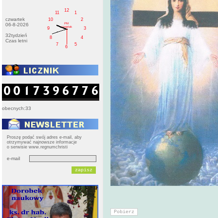
12
11
1
czwartek
10
2
PM
06-8-2026
czwartek
9
3
32tydzień
8
4
Czas letni
7
5
6
obecnych:33
Proszę podać swój adres e-mail, aby
otrzymywać najnowsze informacje
o serwisie www.regnumchristi
e-mail