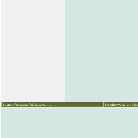
Sałatka Wieczerzy Wielkoczwart ...
Świadectwo p. Anny Mari