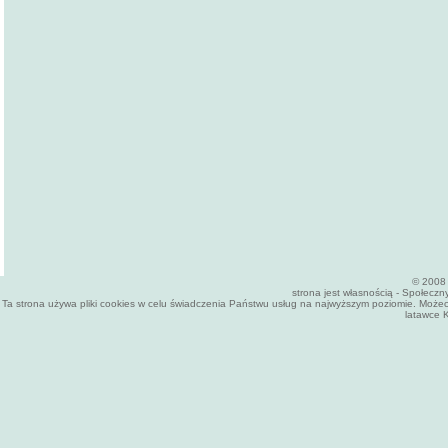
© 2008 
strona jest własnością - Społecz
Ta strona używa pliki cookies w celu świadczenia Państwu usług na najwyższym poziomie. Może
latawce K