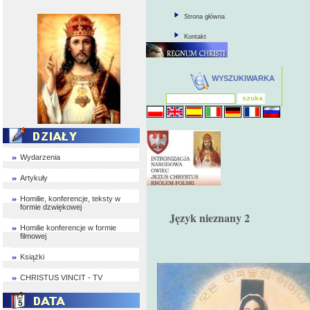
Strona główna
Kontakt
WYSZUKIWARKA
Wydarzenia
Artykuły
Homilie, konferencje, teksty w
formie dzwiękowej
Język nieznany 2
Homilie konferencje w formie
filmowej
Książki
CHRISTUS VINCIT - TV