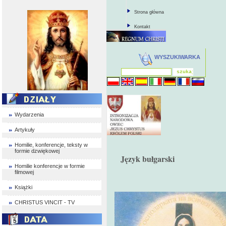
Strona główna
Kontakt
WYSZUKIWARKA
Wydarzenia
Artykuły
Homilie, konferencje, teksty w
formie dzwiękowej
Język bułgarski
Homilie konferencje w formie
filmowej
Książki
CHRISTUS VINCIT - TV