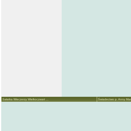
Sałatka Wieczerzy Wielkoczwart ...
Świadectwo p. Anny Marii