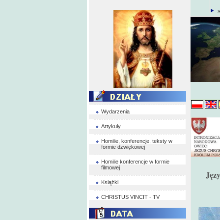
S
Wydarzenia
Artykuły
Homilie, konferencje, teksty w
formie dzwiękowej
Homilie konferencje w formie
filmowej
Języ
Książki
CHRISTUS VINCIT - TV