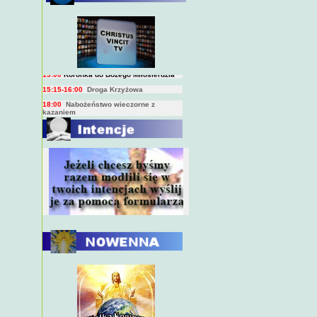
BIEŻĄCY PROGRAM TRANSMISJI
BEZPOŚREDNICH
(na żywo)
7:00
Msza święta
15:00
Koronka do Bożego Miłosierdzia
15:15-16:00
Droga Krzyżowa
18:00
Nabożeństwo wieczorne z
kazaniem
10:00
Niedzielna Msza święta w miarę
możliwości ks. Piotra