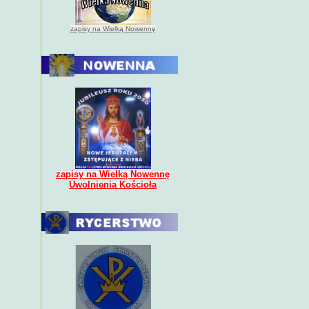
zapisy na Wielką Nowennę
zapisy na Wielką Nowennę
Uwolnienia Kościoła