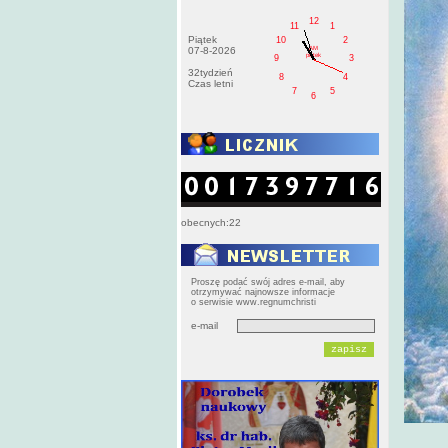
12
11
1
Piątek
10
2
AM
07-8-2026
pištek
9
3
32tydzień
8
4
Czas letni
7
5
6
obecnych:22
Proszę podać swój adres e-mail, aby
otrzymywać najnowsze informacje
o serwisie www.regnumchristi
e-mail