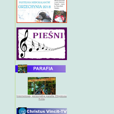
Internetowa, personalna parafia Chrystusa
Króla