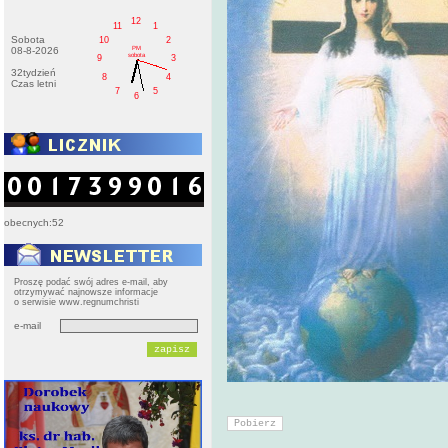
12
11
1
Sobota
10
2
PM
08-8-2026
sobota
9
3
32tydzień
8
4
Czas letni
7
5
6
obecnych:52
Proszę podać swój adres e-mail, aby
otrzymywać najnowsze informacje
o serwisie www.regnumchristi
e-mail