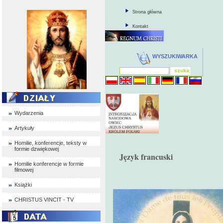
Strona główna
Kontakt
WYSZUKIWARKA
Wydarzenia
Artykuły
Homilie, konferencje, teksty w
formie dzwiękowej
Język francuski
Homilie konferencje w formie
filmowej
Książki
CHRISTUS VINCIT - TV