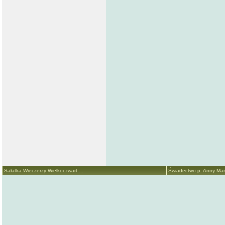
Sałatka Wieczerzy Wielkoczwart ...
Świadectwo p. Anny Marii