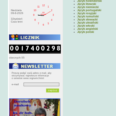
Język holenderski
Język litewski
12
11
1
Język niemiecki
Język portugalski
Niedziela
10
2
AM
09-8-2026
Język rosyjski
niedziela
9
3
Język rumuński
32tydzień
Język słowacki
8
4
Czas letni
Język ukraiński
7
5
6
Język włoski
Język angielski
Język polski
obecnych:55
Proszę podać swój adres e-mail, aby
otrzymywać najnowsze informacje
o serwisie www.regnumchristi
e-mail