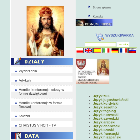
Strona główna
Kontakt
WYSZUKIWARKA
Wydarzenia
Artykuły
Homilie, konferencje, teksty w
formie dzwiękowej
Język zulu
Język jugosłowiański
Homilie konferencje w formie
Język kurdyjski
filmowej
Jezyk sesotho
Język tagalog
Język norweski
Książki
Język szwedzki
Język arabski
CHRISTUS VINCIT - TV
Język chorwacki
Język czeski
Język francuski
Język hiszpański