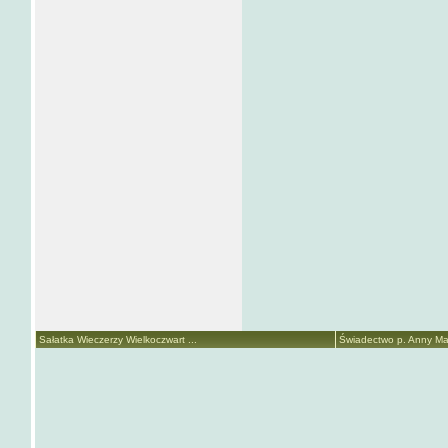
Sałatka Wieczerzy Wielkoczwart ...
Świadectwo p. Anny Mari