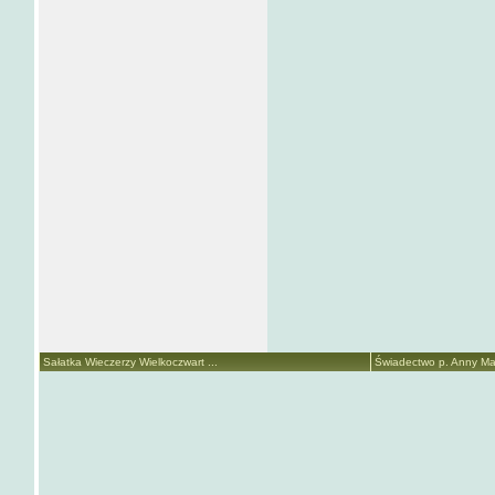
Sałatka Wieczerzy Wielkoczwart ...
Świadectwo p. Anny Mari