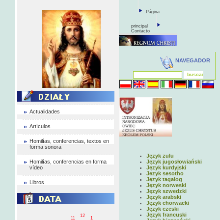
Página
principal
Contacto
NAVEGADOR
Actualidades
Artículos
Homilías, conferencias, textos en
forma sonora
Język zulu
Homilías, conferencias en forma
Język jugosłowiański
vídeo
Język kurdyjski
Jezyk sesotho
Język tagalog
Libros
Język norweski
Język szwedzki
Język arabski
Język chorwacki
Język czeski
Język francuski
12
11
1