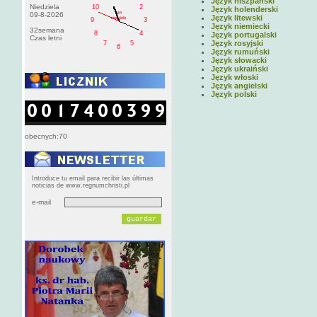
Język hiszpański
Niedziela
10
2
Język holenderski
AM
09-8-2026
Język litewski
niedziela
9
3
Język niemiecki
32semana
8
4
Język portugalski
Czas letni
Język rosyjski
7
5
6
Język rumuński
Język słowacki
Język ukraiński
Język włoski
Język angielski
Język polski
obecnych:70
Introduce tu email para recibir las últimas
noticias de www.regnumchristi.pl
e-mail