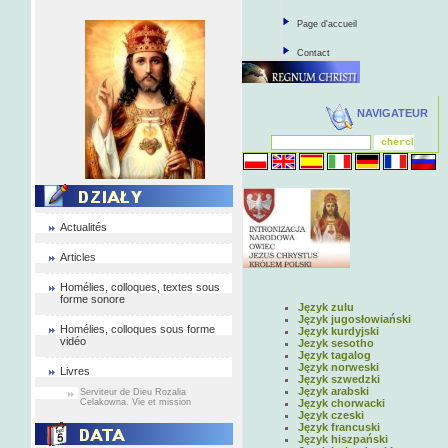
Page d'accueil
Contact
NAVIGATEUR
Actualités
Articles
Homélies, colloques, textes sous
forme sonore
Język zulu
Język jugosłowiański
Homélies, colloques sous forme
Język kurdyjski
vidéo
Jezyk sesotho
Język tagalog
Język norweski
Livres
Język szwedzki
Język arabski
Serviteur de Dieu Rozalia
Celakowna. Vie et mission
Język chorwacki
Język czeski
Język francuski
Język hiszpański