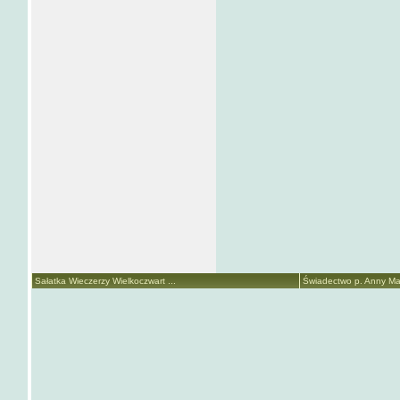
Sałatka Wieczerzy Wielkoczwart ...
Świadectwo p. Anny Mari