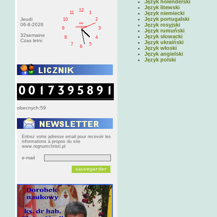
Język holenderski
Język litewski
12
11
1
Język niemiecki
Język portugalski
Jeudi
10
2
AM
06-8-2026
Język rosyjski
czwartek
9
3
Język rumuński
32semaine
Język słowacki
8
4
Czas letni
Język ukraiński
7
5
6
Język włoski
Język angielski
Język polski
obecnych:59
Entrez votre adresse email pour recevoir les
informations à propos du site
www.regnumchristi.pl
e-mail