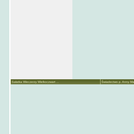
Sałatka Wieczerzy Wielkoczwart ...
Świadectwo p. Anny Mari