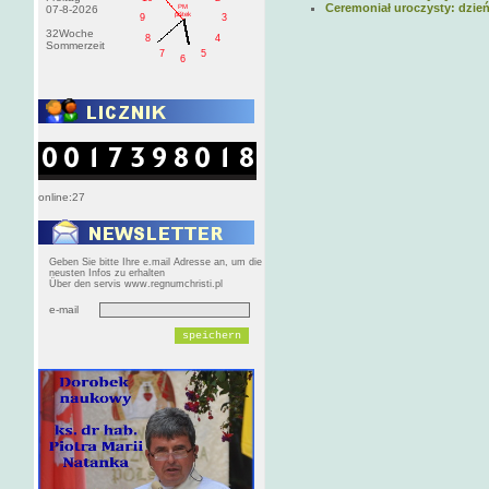
Ceremoniał uroczysty: dzień
PM
07-8-2026
pištek
9
3
32Woche
8
4
Sommerzeit
7
5
6
online:27
Geben Sie bitte Ihre e.mail Adresse an, um die
neusten Infos zu erhalten
Über den servis www.regnumchristi.pl
e-mail