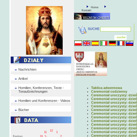
Home
Kontakt
SUCHE
Nachrichten
Artikel
Homilien, Konferenzen, Texte -
Tablica adwentowa
Tonaufzeichnungen
Ceremoniał codzienny
Ceremoniał uroczysty: dzień
Ceremoniał uroczysty: dzień
Homilien und Konferenzen - Videos
Ceremoniał uroczysty: dzień
Ceremoniał uroczysty: dzień
Bücher
Ceremoniał uroczysty: dzień
Ceremoniał uroczysty: dzień
Ceremoniał uroczysty: dzień
Ceremoniał uroczysty: dzień
Ceremoniał uroczysty: dzień
Ceremoniał uroczysty: dzień
12
Ceremoniał uroczysty: dzień
11
1
Ceremoniał uroczysty: dzień
Freitag
10
2