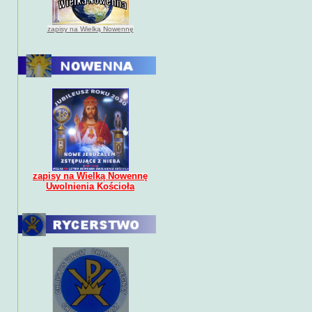
zapisy na Wielką Nowennę
zapisy na Wielką Nowennę
Uwolnienia Kościoła