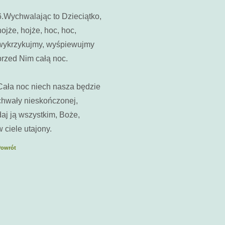
6.Wychwalając to Dzieciątko,
hojże, hojże, hoc, hoc,
wykrzykujmy, wyśpiewujmy
przed Nim całą noc.
Cała noc niech nasza będzie
chwały nieskończonej,
daj ją wszystkim, Boże,
w ciele utajony.
Powrót