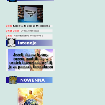
BIEŻĄCY PROGRAM TRANSMISJI
BEZPOŚREDNICH
(na żywo)
7:00
Msza święta
15:00
Koronka do Bożego Miłosierdzia
15:15-16:00
Droga Krzyżowa
18:00
Nabożeństwo wieczorne z
kazaniem
10:00
Niedzielna Msza święta w miarę
możliwości ks. Piotra