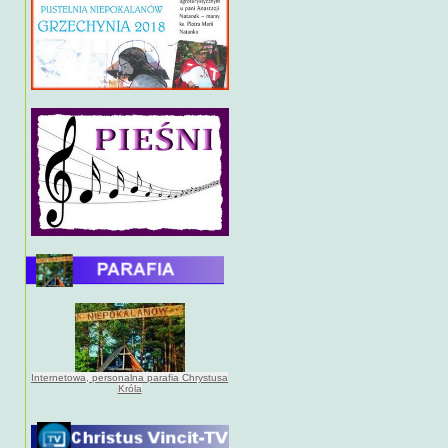
Internetowa, personalna parafia Chrystusa
Króla