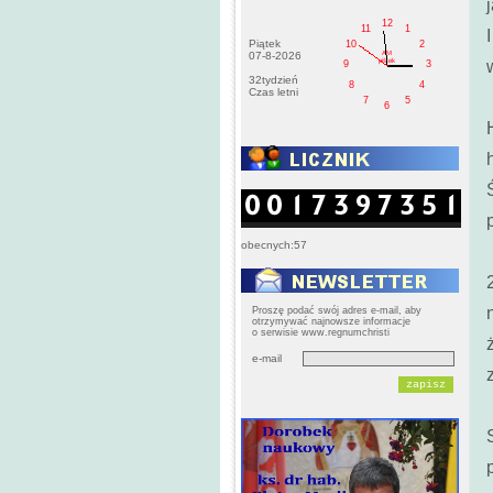
12
11
1
Piątek
10
2
AM
07-8-2026
pištek
9
3
32tydzień
8
4
Czas letni
7
5
6
obecnych:57
Proszę podać swój adres e-mail, aby
otrzymywać najnowsze informacje
o serwisie www.regnumchristi
e-mail