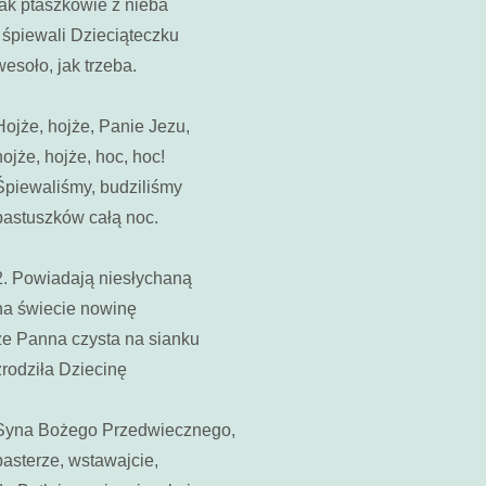
jak ptaszkowie z nieba
I śpiewali Dzieciąteczku
wesoło, jak trzeba.
Hojże, hojże, Panie Jezu,
hojże, hojże, hoc, hoc!
Śpiewaliśmy, budziliśmy
pastuszków całą noc.
2. Powiadają niesłychaną
na świecie nowinę
że Panna czysta na sianku
zrodziła Dziecinę
Syna Bożego Przedwiecznego,
pasterze, wstawajcie,