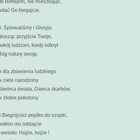
do Betlejem, nie mieszkając,
witać Go biegajcie.
3. Śpiewaliśmy i Gloryja
głosząc przyjście Twoje,
pokój ludziom, kiedy odkrył
Bóg naturę swoję.
A dla zbawienia ludzkiego
w ciele narodzony
Stwórca świata, Dawca skarbów,
w żłobie położony.
4.Biegnijcież prędko do szopki,
pokłon mu oddajcie
i wesoło: Hojże, hojże !