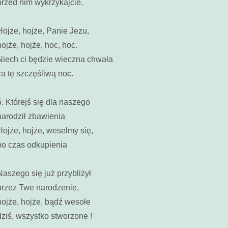
przed nim wykrzykajcie.
Hojże, hojże, Panie Jezu,
hojże, hojże, hoc, hoc.
Niech ci będzie wieczna chwała
za tę szczęśliwą noc.
5. Którejś się dla naszego
narodził zbawienia
Hojże, hojże, weselmy się,
bo czas odkupienia
Naszego się już przybliżył
przez Twe narodzenie,
hojże, hojże, bądź wesołe
dziś, wszystko stworzone !