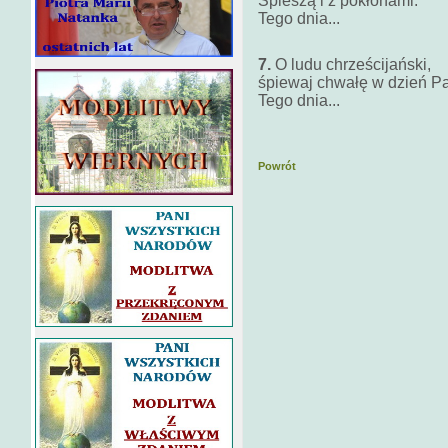
Śpieszą i z pokłonami.
Tego dnia...
7.
O ludu chrześcijański,
śpiewaj chwałę w dzień Pa
Tego dnia...
Powrót