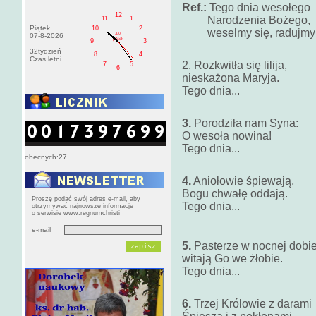
Ref.:
Tego dnia wesołego
12
Narodzenia Bożego,
11
1
Piątek
10
2
weselmy się, radujmy si
AM
07-8-2026
pištek
9
3
32tydzień
8
4
Czas letni
2. Rozkwitła się lilija,
7
5
6
nieskażona Maryja.
Tego dnia...
3.
Porodziła nam Syna:
O wesoła nowina!
Tego dnia...
obecnych:27
4.
Aniołowie śpiewają,
Bogu chwałę oddają.
Proszę podać swój adres e-mail, aby
Tego dnia...
otrzymywać najnowsze informacje
o serwisie www.regnumchristi
e-mail
5.
Pasterze w nocnej dobi
witają Go we żłobie.
Tego dnia...
6.
Trzej Królowie z darami