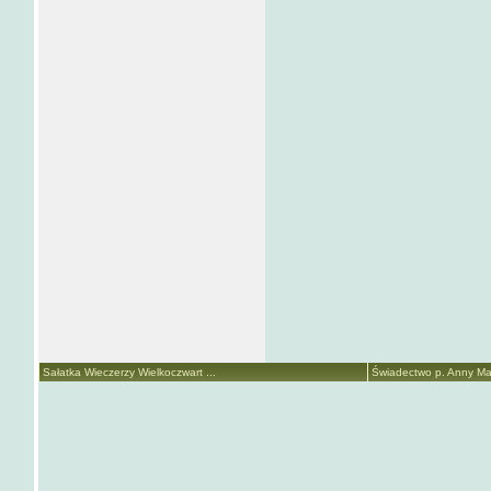
Sałatka Wieczerzy Wielkoczwart ...
Świadectwo p. Anny Mari