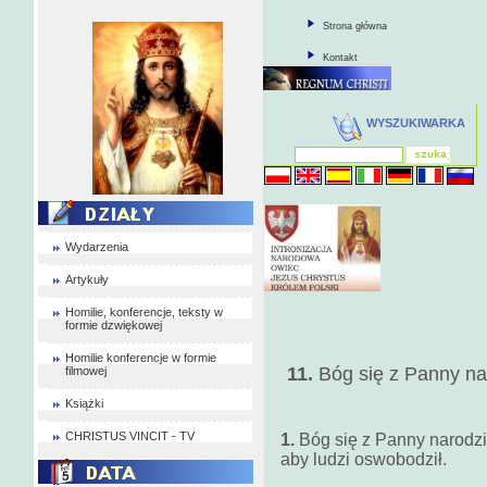
Strona główna
Kontakt
WYSZUKIWARKA
Wydarzenia
Artykuły
Homilie, konferencje, teksty w
formie dzwiękowej
Homilie konferencje w formie
11.
Bóg się z Panny na
filmowej
Książki
CHRISTUS VINCIT - TV
1.
Bóg się z Panny narodzi
aby ludzi oswobodził.