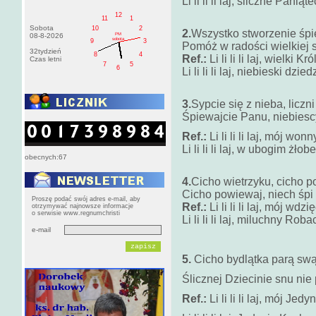
Li li li li laj, śliczne Paniąt
12
11
1
Sobota
10
2
2.
Wszystko stworzenie śp
PM
08-8-2026
sobota
9
3
Pomóż w radości wielkiej
32tydzień
8
4
Ref.:
Li li li li laj, wielki K
Czas letni
7
5
6
Li li li li laj, niebieski dzied
3.
Sypcie się z nieba, liczn
Śpiewajcie Panu, niebies
Ref.:
Li li li li laj, mój wo
Li li li li laj, w ubogim żłob
obecnych:67
4.
Cicho wietrzyku, cicho p
Cicho powiewaj, niech śpi
Proszę podać swój adres e-mail, aby
Ref.:
Li li li li laj, mój wd
otrzymywać najnowsze informacje
o serwisie www.regnumchristi
Li li li li laj, miluchny Rob
e-mail
5.
Cicho bydlątka parą swą
Ślicznej Dziecinie snu nie
Ref.:
Li li li li laj, mój Jed