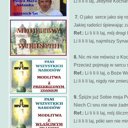
Li li li li laj, Jedynie Kocha
7.
O jako serce jako się r
Jakiej radości śpiewając 
Ref.:
Li li li li laj, mój dro
Li li li li laj, najmilszy Syn
8.
Nic mi nie mówisz o Koc
Przecież pojmuję w sercu 
Ref.:
Li li li li laj, o Boże 
Li li li li laj, nigdy nie zmie
9.
Śpijże już Sobie moja P
Niech Ci snu nie rwie żad
Ref.:
Li li li li laj, mój ślic
Li li li li laj, póki sen nie mi