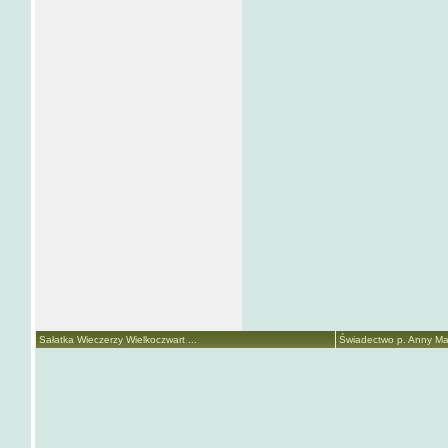
Sałatka Wieczerzy Wielkoczwart ...
Świadectwo p. Anny Mari