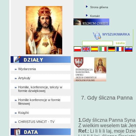
Strona główna
Kontakt
WYSZUKIWARKA
Wydarzenia
Artykuły
Homilie, konferencje, teksty w
formie dzwiękowej
7. Gdy śliczna Panna
Homilie konferencje w formie
filmowej
Książki
1.
Gdy śliczna Panna Syna 
CHRISTUS VINCIT - TV
Z wielkim weselem tak Je
Ref.:
Li li li li laj, moje Dz