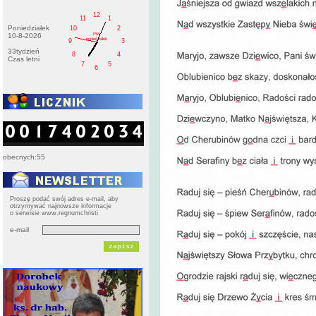
12
11
1
Poniedziałek
10
2
PM
10-8-2026
poniedziałek
9
3
33tydzień
8
4
Czas letni
7
5
6
obecnych:55
Proszę podać swój adres e-mail, aby
otrzymywać najnowsze informacje
o serwisie www.regnumchristi
e-mail