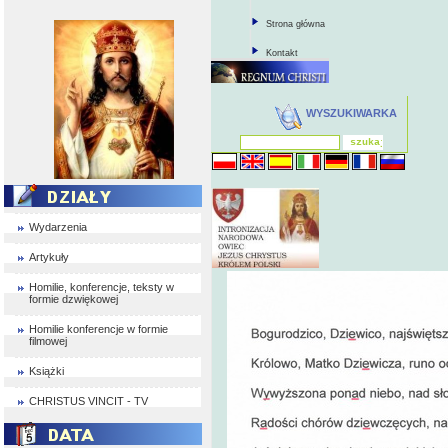
Strona główna
Kontakt
WYSZUKIWARKA
Wydarzenia
Artykuły
Homilie, konferencje, teksty w
formie dzwiękowej
Homilie konferencje w formie
filmowej
Książki
CHRISTUS VINCIT - TV