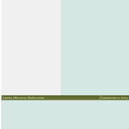
Sałatka Wieczerzy Wielkoczwart ...
Świadectwo p. Anny M