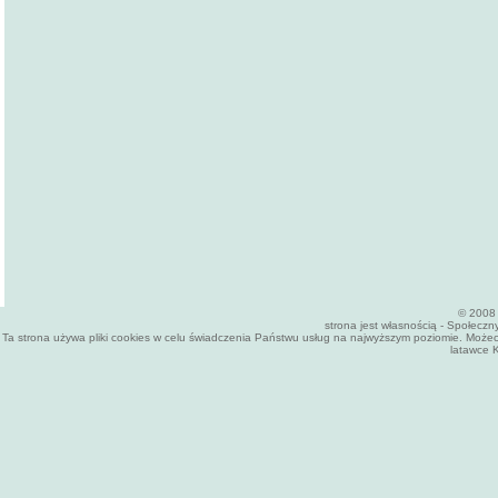
© 2008 
strona jest własnością - Społecz
Ta strona używa pliki cookies w celu świadczenia Państwu usług na najwyższym poziomie. Może
latawce K