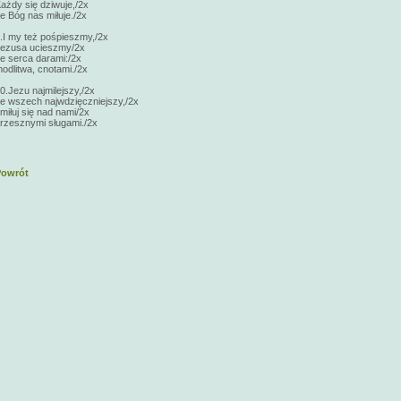
ażdy się dziwuje,/2x
e Bóg nas miłuje./2x
.I my też pośpieszmy,/2x
ezusa ucieszmy/2x
e serca darami:/2x
odlitwa, cnotami./2x
0.Jezu najmilejszy,/2x
e wszech najwdzięczniejszy,/2x
miłuj się nad nami/2x
rzesznymi sługami./2x
Powrót