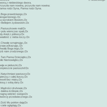
dwora,z niebieskiego dwora.
rzyszła nam nowina, przyszła nam nowina:
anna rodzi Syna, Panna rodzi Syna.
.Boga prawdziwego,/2x
ieogarnionego./2x
a wyrokiem Boskim,/2x
 Betlejem żydowskim./2x
.Pastuszkowie mali/2x
 polu wtenczas spali,/2x
dy Anioł z północy/2x
wiatłość z nieba toczy./2x
.Chwałę oznajmując,/2x
zopę pokazując,/2x
hwałę Boga tego,/2x
ziś nam zrodzonego./2x
.Tam Panna Dzieciątko,/2x
iłe Niemowlątko,/2x
wija w pieluszki,/2x
ośpieszcie pastuszki!/2x
.Natychmiast pastuszy/2x
pieszą z całej duszy,/2x
eseli bez miary,/2x
iosą z sobą dary./2x
.Mądrości druhowie,/2x
 daleka królowie,/2x
ragną widzieć swego/2x
twórcę przedwiecznego./2x
.Dziś Mu pokłon dają/2x
 ciele oglądają./2x