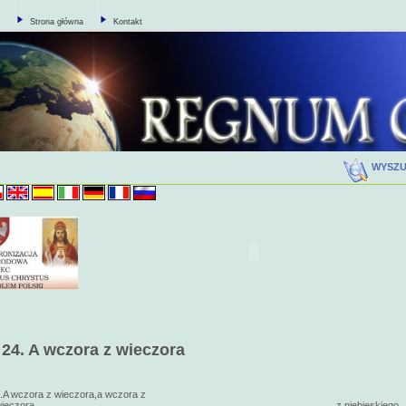
Strona główna
Kontakt
WYSZ
24.
A wczora z wieczora
.A wczora z wieczora,a wczora z
wieczora z niebieskiego