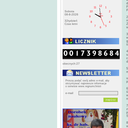
12
P
11
1
P
Sobota
10
2
AM
08-8-2026
sobota
2
9
3
n
32tydzień
8
4
Z
Czas letni
7
5
w
6
3
w
g
ś
4
s
c
d
obecnych:27
5
m
u
Proszę podać swój adres e-mail, aby
p
otrzymywać najnowsze informacje
o serwisie www.regnumchristi
6
ś
e-mail
w
n
7
z
p
S
8
w