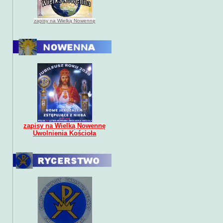
zapisy na Wielką Nowennę
zapisy na Wielką Nowennę
Uwolnienia Kościoła