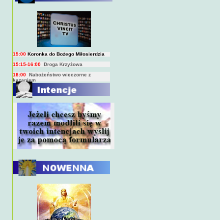
BIEŻĄCY PROGRAM TRANSMISJI
BEZPOŚREDNICH
(na żywo)
7:00
Msza święta
15:00
Koronka do Bożego Miłosierdzia
15:15-16:00
Droga Krzyżowa
18:00
Nabożeństwo wieczorne z
kazaniem
10:00
Niedzielna Msza święta w miarę
możliwości ks. Piotra