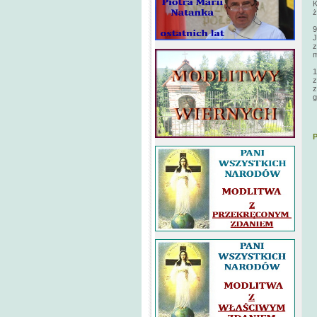
K
ż
9
J
z
m
1
z
z
g