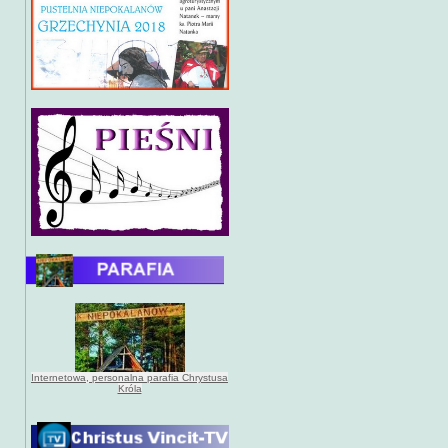
Internetowa, personalna parafia Chrystusa
Króla